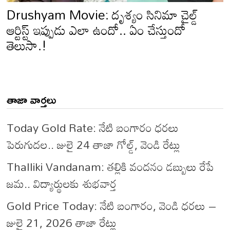
Drushyam Movie: దృశ్యం సినిమా చైల్డ్
ఆర్టిస్ట్ ఇప్పుడు ఎలా ఉందో.. ఏం చేస్తుందో
తెలుసా.!
తాజా వార్తలు
Today Gold Rate: నేటి బంగారం ధరలు
పెరుగుదల.. జులై 24 తాజా గోల్డ్, వెండి రేట్లు
Thalliki Vandanam: తల్లికి వందనం డబ్బులు రేపే
జమ.. విద్యార్థులకు శుభవార్త
Gold Price Today: నేటి బంగారం, వెండి ధరలు –
జులై 21, 2026 తాజా రేట్లు