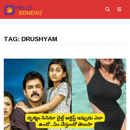
Skip
to
content
ME
TAG:
DRUSHYAM