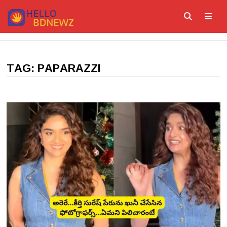
Skip
to
content
ME
TAG:
PAPARAZZI