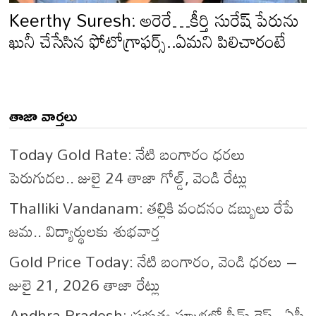
Keerthy Suresh: అరెరే…కీర్తి సురేష్ పేరును
ఖునీ చేసేసిన ఫోటోగ్రాఫర్స్..ఏమని పిలిచారంటే
తాజా వార్తలు
Today Gold Rate: నేటి బంగారం ధరలు
పెరుగుదల.. జులై 24 తాజా గోల్డ్, వెండి రేట్లు
Thalliki Vandanam: తల్లికి వందనం డబ్బులు రేపే
జమ.. విద్యార్థులకు శుభవార్త
Gold Price Today: నేటి బంగారం, వెండి ధరలు –
జులై 21, 2026 తాజా రేట్లు
Andhra Pradesh: ప్రభుత్వ స్కూళ్లలో స్టీమ్ రైస్.. ఏపీ