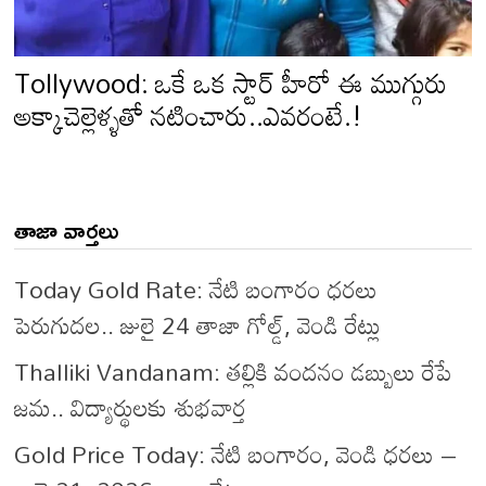
Tollywood: ఒకే ఒక స్టార్ హీరో ఈ ముగ్గురు
అక్కాచెల్లెళ్ళతో నటించారు..ఎవరంటే.!
తాజా వార్తలు
Today Gold Rate: నేటి బంగారం ధరలు
పెరుగుదల.. జులై 24 తాజా గోల్డ్, వెండి రేట్లు
Thalliki Vandanam: తల్లికి వందనం డబ్బులు రేపే
జమ.. విద్యార్థులకు శుభవార్త
Gold Price Today: నేటి బంగారం, వెండి ధరలు –