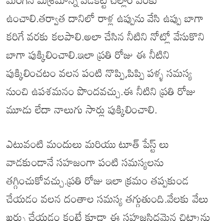
ఉంచాలి.తర్వాత దానిలో రాళ్ల ఉప్పును వేసి ఉప్పు బాగా
కరిగే వరకు కలపాలి.అలా చేసిన నీటిని నోట్లో వేసుకొని
బాగా పుక్కిలించాలి.ఇలా ప్రతి రోజు ఈ నీటిని
పుక్కిలించటం వలన పంటి నొప్పి,పిప్పి పళ్ళ సమస్య
నుంచి ఉపశమనం పొందవచ్చు.ఈ నీటిని ప్రతి రోజు
మూడు లేదా నాలుగు సార్లు పుక్కిలించాలి.
ఎటువంటి మందులు మరియు టూత్ పేస్ట్ లు
వాడకుండానే సహజంగా పంటి సమస్యలను
తగ్గించుకోవచ్చు.ప్రతి రోజు ఇలా క్రమం తప్పకుండ
చేయడం వలన దంతాల సమస్య తగ్గుతుంది.వేలకు వేలు
ఖర్చు చేయడం కంటే కూడా ఈ సహజసిద్ధమైన చిట్కాను