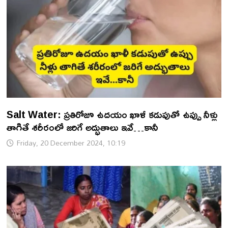
Salt Water: ప్రతిరోజూ ఉదయం ఖాళీ కడుపుతో ఉప్పు నీళ్లు
తాగితే శరీరంలో జరిగే అద్భుతాలు ఇవే…కానీ
Friday, 20 December 2024, 10:19