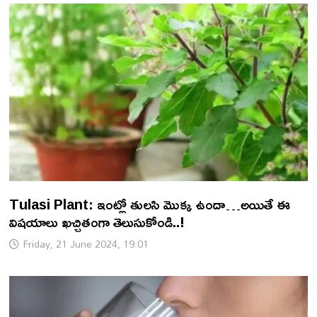
Tulasi Plant: ఇంట్లో తులసి మొక్క ఉందా…అయితే ఈ
విషయాలు ఖచ్చితంగా తెలుసుకోండి..!
Friday, 21 June 2024, 19:01