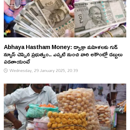
Abhaya Hastham Money: డ్వాక్రా మహిళలకు గుడ్
న్యూస్ చెప్పిన ప్రభుత్వం.. ఎప్పటి నుంచి వారి అకౌంట్లో డబ్బులు
పడతాయంటే
Wednesday, 29 January 2025, 20:39