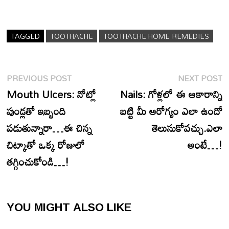
TAGGED
TOOTHACHE
TOOTHACHE HOME REMEDIES
Post
Previous
N
PREVIOUS POST
NEXT POST
navigation
post:
p
Mouth Ulcers: నోట్లో
Nails: గోళ్లలో ఈ ఆకారాన్ని
పుండ్లతో ఇబ్బంది
బట్టి మీ ఆరోగ్యం ఎలా ఉందో
పడుతున్నారా…ఈ చిన్న
తెలుసుకోవచ్చు.ఎలా
చిట్కాతో ఒక్క రోజులో
అంటే…!
తగ్గించుకోండి…!
YOU MIGHT ALSO LIKE