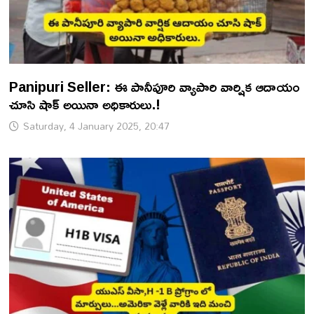
Panipuri Seller: ఈ పానీపూరి వ్యాపారి వార్షిక ఆదాయం
చూసి షాక్ అయినా అధికారులు.!
Saturday, 4 January 2025, 20:47