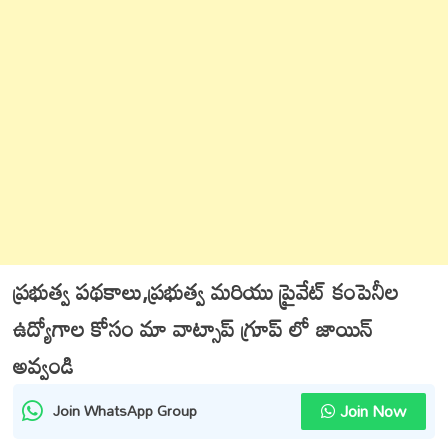
ప్రభుత్వ పథకాలు,ప్రభుత్వ మరియు ప్రైవేట్ కంపెనీల
ఉద్యోగాల కోసం మా వాట్సాప్ గ్రూప్ లో జాయిన్
అవ్వండి
Join Now
Join WhatsApp Group