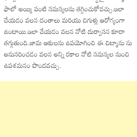
ఫాలో అయ్యి పంటి సమస్యలను తగ్గించుకోవచ్చు.ఇలా
చేయడం వలన దంతాలు మరియు చిగుళ్లు ఆరోగ్యంగా
ఉంటాయి.ఇలా చేయడం వలన నోటి దుర్వాసన కూడా
తగ్గుతుంది.జామ ఆకులను ఉపయోగించి ఈ చిట్కాను ను
అనుసరించడం వలన అన్ని రకాల నోటి సమస్యల నుంచి
ఉపశమనం పొందవచ్చు.