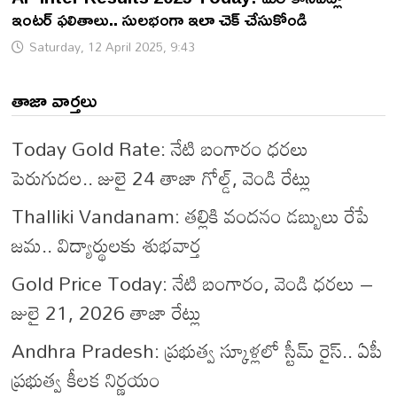
ఇంటర్ ఫలితాలు.. సులభంగా ఇలా చెక్ చేసుకోండి
Saturday, 12 April 2025, 9:43
తాజా వార్తలు
Today Gold Rate: నేటి బంగారం ధరలు
పెరుగుదల.. జులై 24 తాజా గోల్డ్, వెండి రేట్లు
Thalliki Vandanam: తల్లికి వందనం డబ్బులు రేపే
జమ.. విద్యార్థులకు శుభవార్త
Gold Price Today: నేటి బంగారం, వెండి ధరలు –
జులై 21, 2026 తాజా రేట్లు
Andhra Pradesh: ప్రభుత్వ స్కూళ్లలో స్టీమ్ రైస్.. ఏపీ
ప్రభుత్వ కీలక నిర్ణయం