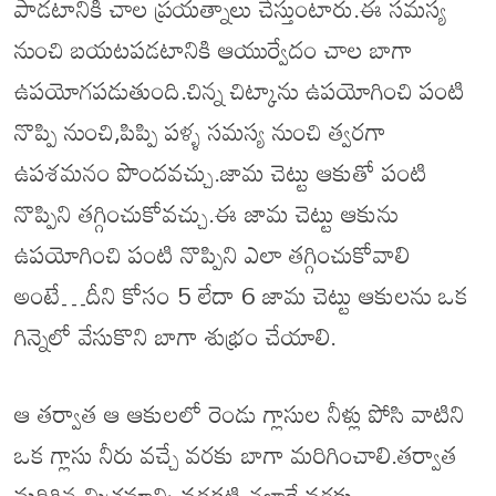
పాడటానికి చాల ప్రయత్నాలు చేస్తుంటారు.ఈ సమస్య
నుంచి బయటపడటానికి ఆయుర్వేదం చాల బాగా
ఉపయోగపడుతుంది.చిన్న చిట్కాను ఉపయోగించి పంటి
నొప్పి నుంచి,పిప్పి పళ్ళ సమస్య నుంచి త్వరగా
ఉపశమనం పొందవచ్చు.జామ చెట్టు ఆకుతో పంటి
నొప్పిని తగ్గించుకోవచ్చు.ఈ జామ చెట్టు ఆకును
ఉపయోగించి పంటి నొప్పిని ఎలా తగ్గించుకోవాలి
అంటే…దీని కోసం 5 లేదా 6 జామ చెట్టు ఆకులను ఒక
గిన్నెలో వేసుకొని బాగా శుభ్రం చేయాలి.
ఆ తర్వాత ఆ ఆకులలో రెండు గ్లాసుల నీళ్లు పోసి వాటిని
ఒక గ్లాసు నీరు వచ్చే వరకు బాగా మరిగించాలి.తర్వాత
మరిగిన మిశ్రమాన్ని వడకట్టి చల్లారే వరకు