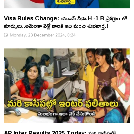
Visa Rules Change: యుఎస్ వీసా,H -1 B ప్రోగ్రాం లో
మార్పులు..అమెరికా వెళ్లే వారికి ఇది మంచి శుభవార్త.!
Monday, 23 December 2024, 8:24
AP Inter Results 2025 Today: మరి కాసేపట్లో