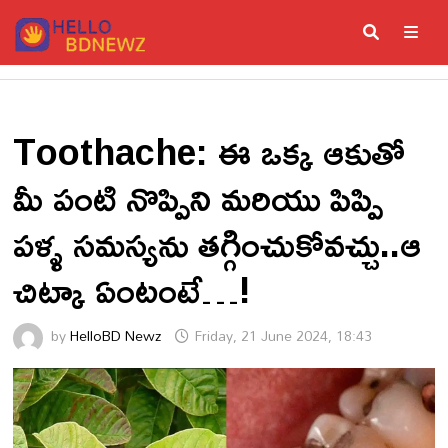
Skip
to
content
ME
Toothache: ఈ ఒక్క ఆకుతో
మీ పంటి నొప్పిని మరియు పిప్పి
పళ్ళ సమస్యను తగ్గించుకోవచ్చు..ఆ
చిట్కా ఏంటంటే…!
by
HelloBD Newz
Friday, 21 June 2024, 18:43