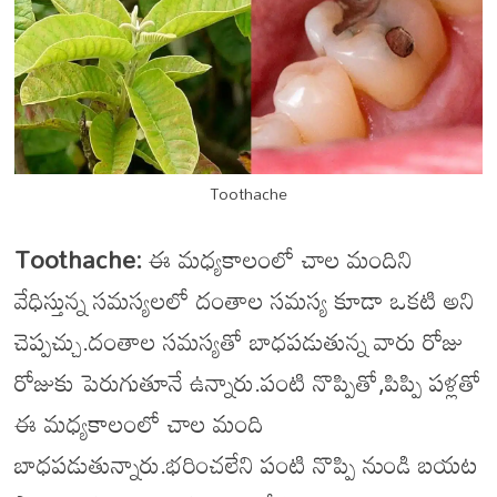
Toothache
Toothache:
ఈ మధ్యకాలంలో చాల మందిని
వేధిస్తున్న సమస్యలలో దంతాల సమస్య కూడా ఒకటి అని
చెప్పచ్చు.దంతాల సమస్యతో బాధపడుతున్న వారు రోజు
రోజుకు పెరుగుతూనే ఉన్నారు.పంటి నొప్పితో,పిప్పి పళ్లతో
ఈ మధ్యకాలంలో చాల మంది
బాధపడుతున్నారు.భరించలేని పంటి నొప్పి నుండి బయట