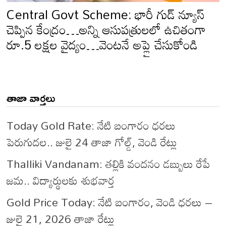
Central Govt Scheme: భారీ గుడ్ న్యూస్
చెప్పిన కేంద్రం…అన్ని ఆసుపత్రులలో ఉచితంగా
రూ.5 లక్షల వైద్యం…వెంటనే అప్లై చేసుకోండి
తాజా వార్తలు
Today Gold Rate: నేటి బంగారం ధరలు
పెరుగుదల.. జులై 24 తాజా గోల్డ్, వెండి రేట్లు
Thalliki Vandanam: తల్లికి వందనం డబ్బులు రేపే
జమ.. విద్యార్థులకు శుభవార్త
Gold Price Today: నేటి బంగారం, వెండి ధరలు –
జులై 21, 2026 తాజా రేట్లు