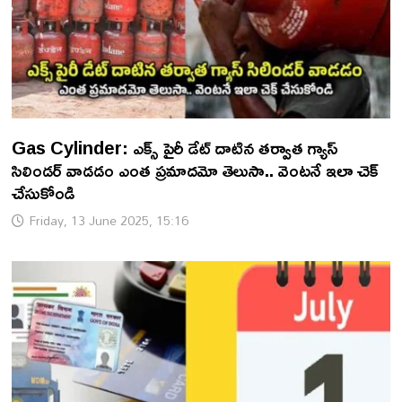
Gas Cylinder: ఎక్స్ పైరీ డేట్ దాటిన తర్వాత గ్యాస్
సిలిండర్ వాడడం ఎంత ప్రమాదమో తెలుసా.. వెంటనే ఇలా చెక్
చేసుకోండి
Friday, 13 June 2025, 15:16