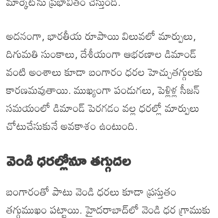
మార్కెట్‌ను ప్రభావితం చేస్తుంది.
అదనంగా, భారతీయ రూపాయి విలువలో మార్పులు,
దిగుమతి సుంకాలు, దేశీయంగా ఆభరణాల డిమాండ్
వంటి అంశాలు కూడా బంగారం ధరల హెచ్చుతగ్గులకు
కారణమవుతాయి. ముఖ్యంగా పండుగలు, పెళ్లిళ్ల సీజన్
సమయంలో డిమాండ్ పెరగడం వల్ల ధరల్లో మార్పులు
చోటుచేసుకునే అవకాశం ఉంటుంది.
వెండి ధరల్లోనూ తగ్గుదల
బంగారంతో పాటు వెండి ధరలు కూడా ప్రస్తుతం
తగ్గుముఖం పట్టాయి. హైదరాబాద్‌లో వెండి ధర గ్రాముకు