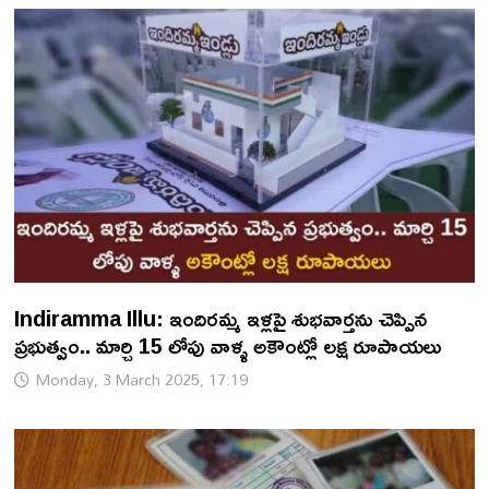
Indiramma Illu: ఇందిరమ్మ ఇళ్లపై శుభవార్తను చెప్పిన
ప్రభుత్వం.. మార్చి 15 లోపు వాళ్ళ అకౌంట్లో లక్ష రూపాయలు
Monday, 3 March 2025, 17:19