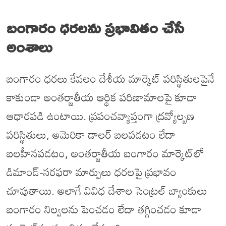
బంగారం ధరలను ప్రభావితం చేసే
అంశాలు
బంగారం ధరలు కేవలం దేశీయ మార్కెట్ పరిస్థితులపైనే
కాకుండా అంతర్జాతీయ ఆర్థిక పరిణామాలపై కూడా
ఆధారపడి ఉంటాయి. ప్రపంచవ్యాప్తంగా ద్రవ్యోల్బణ
పరిస్థితులు, అమెరికా డాలర్ బలపడటం లేదా
బలహీనపడటం, అంతర్జాతీయ బంగారం మార్కెట్‌లో
డిమాండ్-సరఫరా మార్పులు ధరలపై ప్రభావం
చూపుతాయి. అలాగే వివిధ దేశాల సెంట్రల్ బ్యాంకులు
బంగారం నిల్వలను పెంచడం లేదా తగ్గించడం కూడా