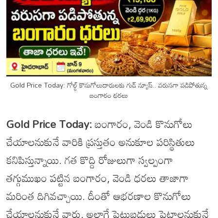
Gold Price Today: గోల్డ్ కొనుగోలుదారులకు గుడ్ న్యూస్.. వరుసగా పడిపోతున్న
బంగారం ధరలు
Gold Price Today:
బంగారం, వెండి కొనుగోలు
చేయాలనుకునే వారికి ప్రస్తుతం అనుకూల పరిస్థితులు
కనిపిస్తున్నాయి. గత కొద్ది రోజులుగా స్వల్పంగా
తగ్గుముఖం పట్టిన బంగారం, వెండి ధరలు తాజాగా
మరింత దిగివచ్చాయి. దీంతో ఆభరణాల కొనుగోలు
చేయాలనుకునే వారు, అలాగే పెట్టుబడులు పెట్టాలనుకునే