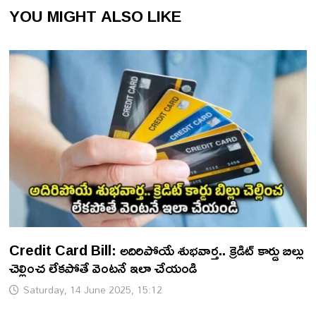
YOU MIGHT ALSO LIKE
Credit Card Bill: అదిరిపోయే శుభవార్త.. క్రెడిట్ కార్డు బిల్లు
చెల్లించ లేకపోతే వెంటనే ఇలా చేయండి
Saturday, 14 June 2025, 15:12