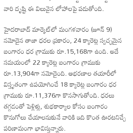
వారి దృష్టి ఈ విలువైన లోహాలపై పడుతోంది.
హైదరాబాద్ మార్కెట్‌లో మంగళవారం (జూన్ 9)
నమోదైన తాజా ధరల ప్రకారం, 24 క్యారెట్ల స్వచ్ఛమైన
బంగారం ధర గ్రాముకు రూ.15,168గా ఉంది. అదే
సమయంలో 22 క్యారెట్ల బంగారం గ్రాముకు
రూ.13,904గా నమోదైంది. ఆభరణాల తయారీలో
విస్తృతంగా ఉపయోగించే 18 క్యారెట్ల బంగారం ధర
గ్రాముకు రూ.11,376గా కొనసాగుతోంది. ధరలు
తగ్గడంతో పెళ్లిళ్లు, శుభకార్యాల కోసం బంగారం
కొనుగోలు చేయాలనుకునే వారికి ఇది కొంత ఊరటనిచ్చే
పరిణామంగా భావిస్తున్నారు.