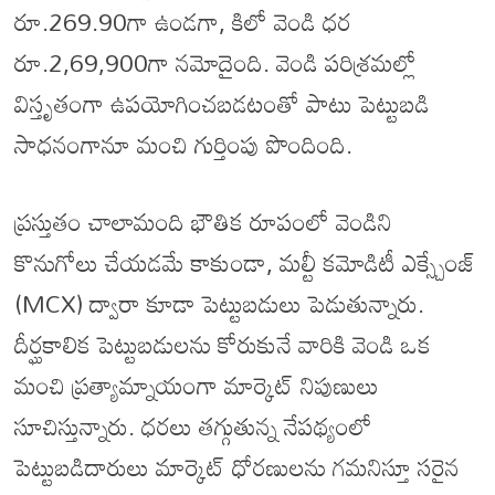
రూ.269.90గా ఉండగా, కిలో వెండి ధర
రూ.2,69,900గా నమోదైంది. వెండి పరిశ్రమల్లో
విస్తృతంగా ఉపయోగించబడటంతో పాటు పెట్టుబడి
సాధనంగానూ మంచి గుర్తింపు పొందింది.
ప్రస్తుతం చాలామంది భౌతిక రూపంలో వెండిని
కొనుగోలు చేయడమే కాకుండా, మల్టీ కమోడిటీ ఎక్స్చేంజ్
(MCX) ద్వారా కూడా పెట్టుబడులు పెడుతున్నారు.
దీర్ఘకాలిక పెట్టుబడులను కోరుకునే వారికి వెండి ఒక
మంచి ప్రత్యామ్నాయంగా మార్కెట్ నిపుణులు
సూచిస్తున్నారు. ధరలు తగ్గుతున్న నేపథ్యంలో
పెట్టుబడిదారులు మార్కెట్ ధోరణులను గమనిస్తూ సరైన