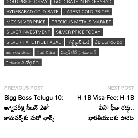
GOLD PRICE TODAY
GOLD RATE IN HYDERABAD
HYDERABAD GOLD RATE
LATEST GOLD PRICES
MCX SILVER PRICE
PRECIOUS METALS MARKET
SILVER INVESTMENT
SILVER PRICE TODAY
SILVER RATE HYDERABAD
గోల్డ్ ప్రైస్ టుడే
నేటి బంగారం ధర
బంగారం ధరలు
వెండి ధరలు
సిల్వర్ రేట్ హైదరాబాద్
హైదరాబాద్ గోల్డ్ రేట్
Post
Previous
N
PREVIOUS POST
NEXT POST
navigation
post:
p
Bigg Boss Telugu 10:
H-1B Visa Fee: H-1B
అగ్నిపరీక్ష సీజన్ 2తో
వీసా ఫీజు రద్దు..
కామనర్స్‌కు మరో ఛాన్స్
భారతీయులకు ఊరట