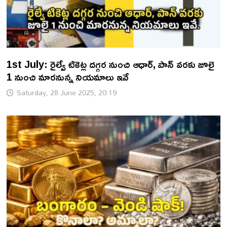
1st July: రైల్వే టికెట్ల దగ్గర నుంచి ఆధార్, పాన్ వరకు జూలై
1 నుంచి మారనున్న నియమాలు ఇవే
Saturday, 28 June 2025, 20:19