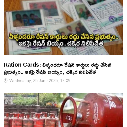
Ration Cards: వీళ్ళందరూ రేషన్ కార్డులు రద్దు చేసిన
ప్రభుత్వం.. ఇకపై రేషన్ బియ్యం, చక్కెర నిలిపివేత
Wednesday, 25 June 2025, 13:09