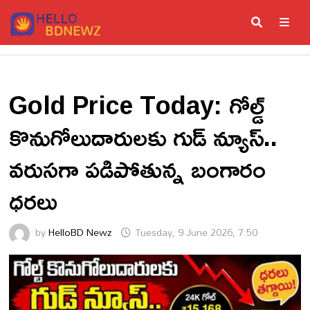
Skip
to
content
ME
Gold Price Today: గోల్డ్
కొనుగోలుదారులకు గుడ్ న్యూస్..
వరుసగా పడిపోతున్న బంగారం
ధరలు
by
HelloBD Newz
Tuesday, 9 June 2026, 7:50