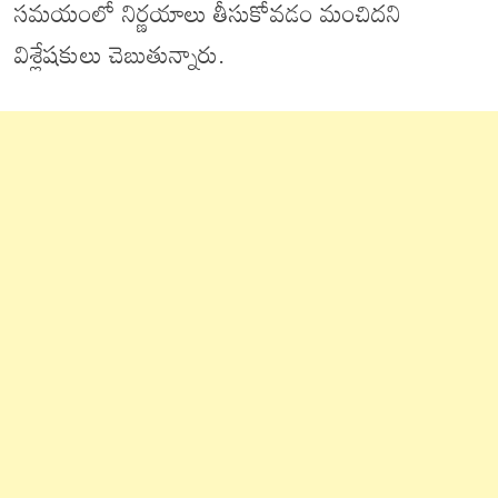
సమయంలో నిర్ణయాలు తీసుకోవడం మంచిదని
విశ్లేషకులు చెబుతున్నారు.