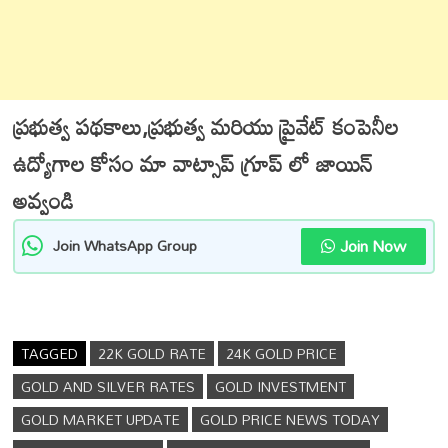
ప్రభుత్వ పథకాలు,ప్రభుత్వ మరియు ప్రైవేట్ కంపెనీల
ఉద్యోగాల కోసం మా వాట్సాప్ గ్రూప్ లో జాయిన్
అవ్వండి
Join Now
Join WhatsApp Group
TAGGED
22K GOLD RATE
24K GOLD PRICE
GOLD AND SILVER RATES
GOLD INVESTMENT
GOLD MARKET UPDATE
GOLD PRICE NEWS TODAY