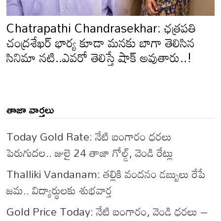
Chatrapathi Chandrasekhar: ఛత్రపతి
చంద్రశేఖర్ భార్య కూడా మనకు బాగా తెలిసిన
సినిమా నటి..ఎవరో తెలిస్తే షాక్ అవుతారు..!
తాజా వార్తలు
Today Gold Rate: నేటి బంగారం ధరలు
పెరుగుదల.. జులై 24 తాజా గోల్డ్, వెండి రేట్లు
Thalliki Vandanam: తల్లికి వందనం డబ్బులు రేపే
జమ.. విద్యార్థులకు శుభవార్త
Gold Price Today: నేటి బంగారం, వెండి ధరలు –