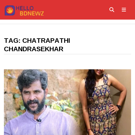
Skip
to
content
ME
TAG:
CHATRAPATHI
CHANDRASEKHAR