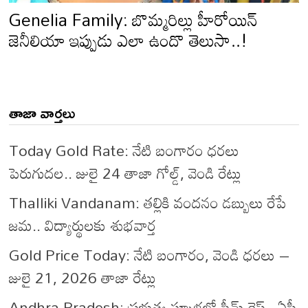
Genelia Family: బొమ్మరిల్లు హీరోయిన్
జెనీలియా ఇప్పుడు ఎలా ఉందొ తెలుసా..!
తాజా వార్తలు
Today Gold Rate: నేటి బంగారం ధరలు
పెరుగుదల.. జులై 24 తాజా గోల్డ్, వెండి రేట్లు
Thalliki Vandanam: తల్లికి వందనం డబ్బులు రేపే
జమ.. విద్యార్థులకు శుభవార్త
Gold Price Today: నేటి బంగారం, వెండి ధరలు –
జులై 21, 2026 తాజా రేట్లు
Andhra Pradesh: ప్రభుత్వ స్కూళ్లలో స్టీమ్ రైస్.. ఏపీ