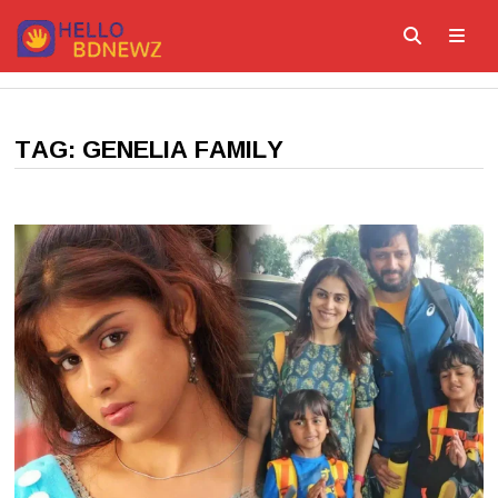
Skip
to
content
ME
TAG:
GENELIA FAMILY