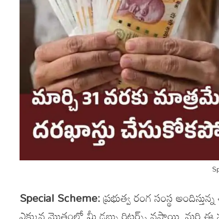
S
Special Scheme:
ప్రభుత్వ రంగ సంస్థ అందిస్తున
ఎక్కువ మొత్తంలో మీ డబ్బు రిటర్న్స్ వస్తాయి. మరి