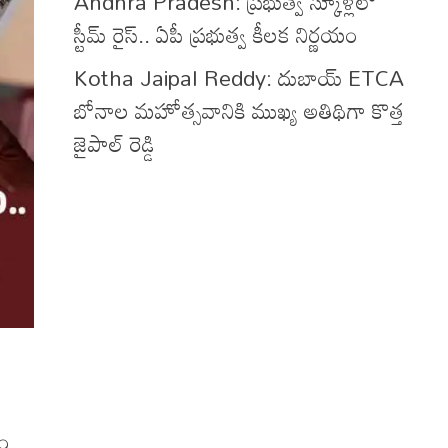
Andhra Pradesh: ప్రభుత్వ స్కూళ్లలో
స్టీమ్ రైస్.. ఏపీ ప్రభుత్వ కీలక నిర్ణయం
Kotha Jaipal Reddy: దుబాయ్ ETCA
బోనాల మహోత్సవానికి ముఖ్య అతిథిగా కొత్త
జైపాల్ రెడ్డి
ం.