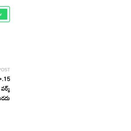
w
Next
POST
post:
రూ.15
వర్క్
ండదు