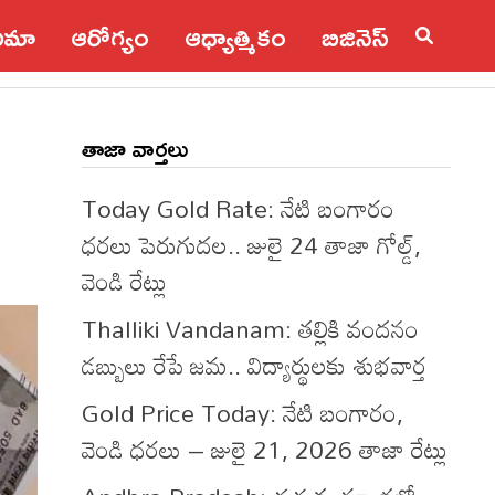
నిమా
ఆరోగ్యం
ఆధ్యాత్మికం
బిజినెస్
తాజా వార్తలు
Today Gold Rate: నేటి బంగారం
ధరలు పెరుగుదల.. జులై 24 తాజా గోల్డ్,
వెండి రేట్లు
Thalliki Vandanam: తల్లికి వందనం
డబ్బులు రేపే జమ.. విద్యార్థులకు శుభవార్త
Gold Price Today: నేటి బంగారం,
వెండి ధరలు – జులై 21, 2026 తాజా రేట్లు