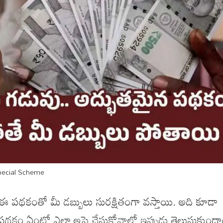
pecial Scheme
్న ఈ పథకంతో మీ డబ్బులు సురక్షితంగా వస్తాయి. అది కూడా
 ఈ పథకం ఏంటో ఎలా అప్లై చేసుకోవాలో ఇప్పుడు తెలుసుకుందా