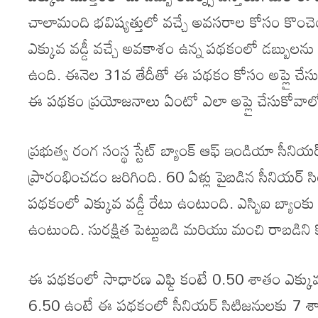
చాలామంది భవిష్యత్తులో వచ్చే అవసరాల కోసం కొంచె
ఎక్కువ వడ్డీ వచ్చే అవకాశం ఉన్న పథకంలో డబ్బులను ఇన
ఉంది. ఈనెల 31వ తేదీతో ఈ పథకం కోసం అప్లై చేసు
ఈ పథకం ప్రయోజనాలు ఏంటో ఎలా అప్లై చేసుకోవాలో
ప్రభుత్వ రంగ సంస్థ స్టేట్ బ్యాంక్ ఆఫ్ ఇండియా సీనియ
ప్రారంభించడం జరిగింది. 60 ఏళ్లు పైబడిన సీనియర్ సి
పథకంలో ఎక్కువ వడ్డీ రేటు ఉంటుంది. ఎస్బిఐ బ్య
ఉంటుంది. సురక్షిత పెట్టుబడి మరియు మంచి రాబడిని
ఈ పథకంలో సాధారణ ఎఫ్డి కంటే 0.50 శాతం ఎక్కువ వ
6.50 ఉంటే ఈ పథకంలో సీనియర్ సిటిజనులకు 7 శాతం వడ