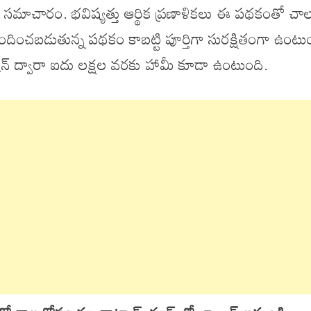
మాచారం. భవిష్యత్తు ఆర్థిక ప్రణాళికలు ఈ పథకంతో చా
దించబడుతున్న పథకం కాబట్టి పూర్తిగా సురక్షితంగా ఉంటు
పొరేషన్ ద్వారా ఐదు లక్షల వరకు హామీ కూడా ఉంటుంది.