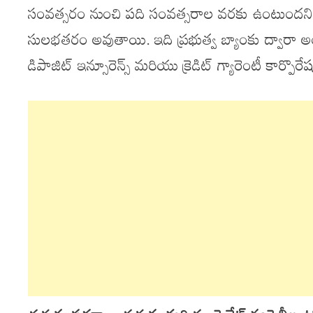
సంవత్సరం నుంచి పది సంవత్సరాల వరకు ఉంటుందని స
సులభతరం అవుతాయి. ఇది ప్రభుత్వ బ్యాంకు ద్వారా అం
డిపాజిట్ ఇన్సూరెన్స్ మరియు క్రెడిట్ గ్యారెంటీ కార్