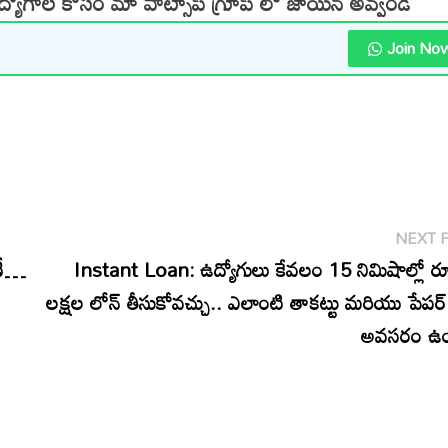
ఉద్యోగాల కోసం మా వాట్సాప్ గ్రూప్ లో జాయిన్ అవ్వండి
Join No
NEXT 
ిణీ…
Instant Loan: ఉద్యోగులు కేవలం 15 నిమిషాల్లో 
లక్షల లోన్ తీసుకోవచ్చు.. ఎలాంటి తాకట్టు మరియు పేపర్ 
అవసరం ఉ