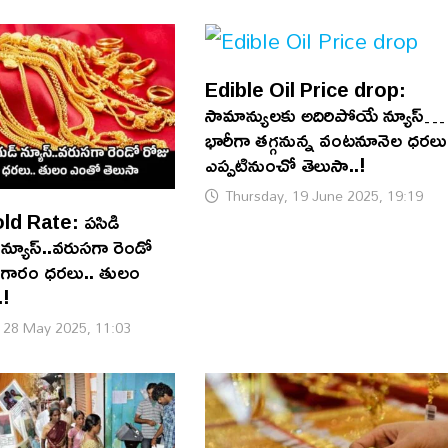
Edible Oil Price drop:
సామాన్యులకు అదిరిపోయే న్యూస్…
భారీగా తగ్గనున్న వంటనూనెల ధరలు
ఎప్పటినుంచో తెలుసా..!
Thursday, 19 June 2025, 19:19
d Rate: పసిడి
్ న్యూస్..వరుసగా రెండో
బంగారం ధరలు.. తులం
.!
28 May 2025, 11:03