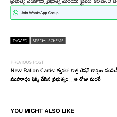
ప్రభుత్వ పథకాలు,ప్రభుత్వ మరియు ప్రైవేట్ కంపెనీల 
Join WhatsApp Group
TAGGED
SPECIAL SCHEME
Post
Previous
PREVIOUS POST
navigation
post:
New Ration Cards: త్వరలో కొత్త రేషన్ కార్డుల పంప
ముహూర్తం ఫిక్స్ చేసిన ప్రభుత్వం…ఆ రోజు నుంచే
YOU MIGHT ALSO LIKE