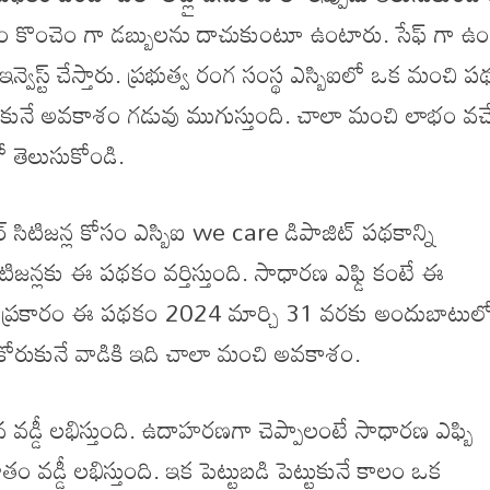
ం కొంచెం గా డబ్బులను దాచుకుంటూ ఉంటారు. సేఫ్ గా ఉం
్వెస్ట్ చేస్తారు. ప్రభుత్వ రంగ సంస్థ ఎస్బిఐలో ఒక మంచి 
కునే అవకాశం గడువు ముగుస్తుంది. చాలా మంచి లాభం వచ్
 తెలుసుకోండి.
ర్ సిటిజన్ల కోసం ఎస్బిఐ we care డిపాజిట్ పథకాన్ని
టిజన్లకు ఈ పథకం వర్తిస్తుంది. సాధారణ ఎఫ్డి కంటే ఈ
ాంకు ప్రకారం ఈ పథకం 2024 మార్చి 31 వరకు అందుబాటుల
 కోరుకునే వాడికి ఇది చాలా మంచి అవకాశం.
డ్డీ లభిస్తుంది. ఉదాహరణగా చెప్పాలంటే సాధారణ ఎఫ్బి
్డీ లభిస్తుంది. ఇక పెట్టుబడి పెట్టుకునే కాలం ఒక