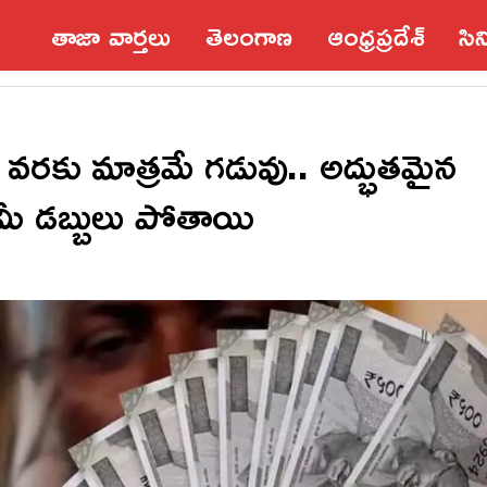
తాజా వార్తలు
తెలంగాణ
ఆంధ్రప్రదేశ్‌
సి
రకు మాత్రమే గడువు.. అద్భుతమైన
మీ డబ్బులు పోతాయి