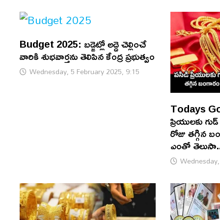
Budget 2025: బడ్జెట్లో అద్దె చెల్లించే
వారికి శుభవార్తను తెలిపిన కేంద్ర ప్రభుత్వం
Wednesday, 5 February 2025, 9:15
Todays Gol
ప్రియులకు గుడ
రోజు తగ్గిన 
ఎంతో తెలుసా.
Wednesday, 