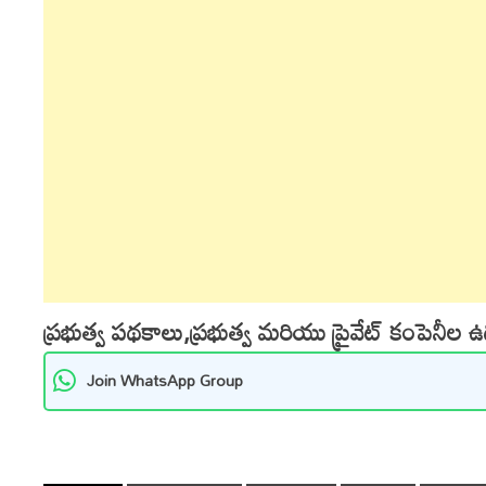
ప్రభుత్వ పథకాలు,ప్రభుత్వ మరియు ప్రైవేట్ కంపెనీల 
Join WhatsApp Group