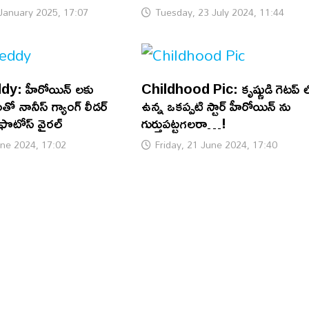
January 2025, 17:07
Tuesday, 23 July 2024, 11:44
y: హీరోయిన్ లకు
Childhood Pic: కృష్ణుడి గెటప్ 
 నానీస్ గ్యాంగ్ లీడర్
ఉన్న ఒకప్పటి స్టార్ హీరోయిన్ ను
ట్ ఫొటోస్ వైరల్
గుర్తుపట్టగలరా…!
une 2024, 17:02
Friday, 21 June 2024, 17:40