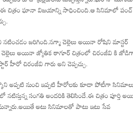
ిన ఈ చిత్రం ఘానా విజయాన్ని సాధించింది.ఆ సినిమాలో పంచ్
్చు.
ీవి నటించడం జరిగింది.నగ్మా చెల్లెలు అయినా రోషిని మాస్టర్
ల్లెలు అయినా జ్యోతిక ఠాగూర్ చిత్రంలో చిరంజీవి కి జోడిగ
ార్ హీరో చిరంజీవి గారు అని చెప్పచ్చు.
ొని అప్పటి నుంచి ఇప్పటి హీరోలకు కూడా పోటీగా సినిమాల
మాలో నటిస్తున్న సంగతి అందరికి తెలిసిందే.ఈ చిత్రం పూర్తి అ
చనున్నారు.అయితే అటు సినిమాలతో పాటు ఇటు సేవ