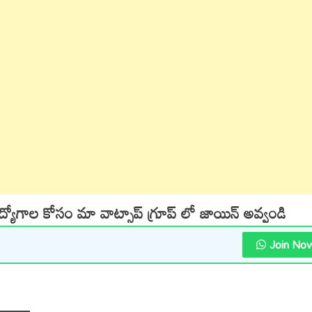
ఉద్యోగాల కోసం మా వాట్సాప్ గ్రూప్ లో జాయిన్ అవ్వండి
Join No