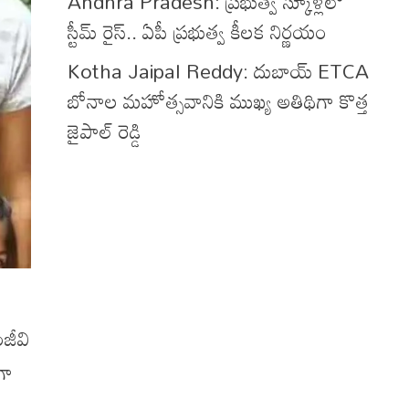
Andhra Pradesh: ప్రభుత్వ స్కూళ్లలో
స్టీమ్ రైస్.. ఏపీ ప్రభుత్వ కీలక నిర్ణయం
Kotha Jaipal Reddy: దుబాయ్ ETCA
బోనాల మహోత్సవానికి ముఖ్య అతిథిగా కొత్త
జైపాల్ రెడ్డి
ంజీవి
గా
ు