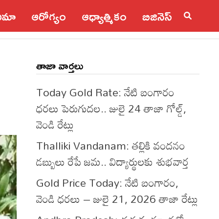
నిమా
ఆరోగ్యం
ఆధ్యాత్మికం
బిజినెస్
తాజా వార్తలు
Today Gold Rate: నేటి బంగారం
ధరలు పెరుగుదల.. జులై 24 తాజా గోల్డ్,
వెండి రేట్లు
Thalliki Vandanam: తల్లికి వందనం
డబ్బులు రేపే జమ.. విద్యార్థులకు శుభవార్త
Gold Price Today: నేటి బంగారం,
వెండి ధరలు – జులై 21, 2026 తాజా రేట్లు