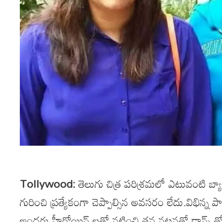
Tollywood:
తెలుగు చిత్ర పరిశ్రమలో ఎటువంటి బ్యాగ్
గురించి ప్రత్యేకంగా చెప్పాల్సిన అవసరం లేదు.విభిన్
అందరు హీరోయిన్ లతో నటించి తన నటనతో డాన్స్ తో ఇప్