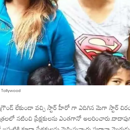
Tollywood
రౌండ్ లేకుండా వచ్చి స్టార్ హీరో గా ఎదిగిన మెగా స్టార్ చిర
న పాత్రలలో నటించి ప్రేక్షకులను ఎంతగానో అలరించారు.దాదాపు
పటికి కూడా ప్రేక్షకులను మెప్పిస్తున్నారు.ఘరానా మొగుడ