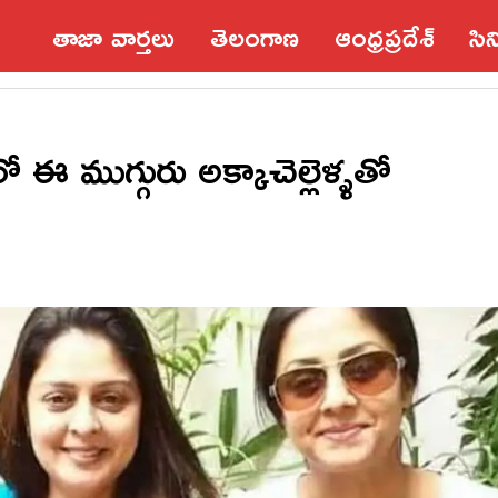
తాజా వార్తలు
తెలంగాణ
ఆంధ్రప్రదేశ్‌
సి
ఈ ముగ్గురు అక్కాచెల్లెళ్ళతో