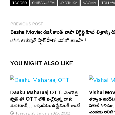
TAGGED
CHIRANJEEVI
JYOTHIKA
NAGMA
TOLLY
Post
Previous
PREVIOUS POST
navigation
post:
Basha Movie: రజనీకాంత్ బాషా బిగ్గెస్ట్ హిట్ చిత్రాన్ని రిజెక
చేసిన టాలీవుడ్ స్టార్ హీరో ఎవరో తెలుసా.!
YOU MIGHT ALSO LIKE
Daaku Maharaaj OTT: సరికొత్త
Vishal Movi
ప్లాన్ తో OTT లోకి వచ్చేస్తున్న డాకు
తర్వాత థియేటర్
మహారాజ్… ఎప్పటినుంచి స్ట్రీమింగ్ అంటే
విశాల్ సినిమ
ఎందుకు రిలీజ్
Tuesday, 28 January 2025, 20:02