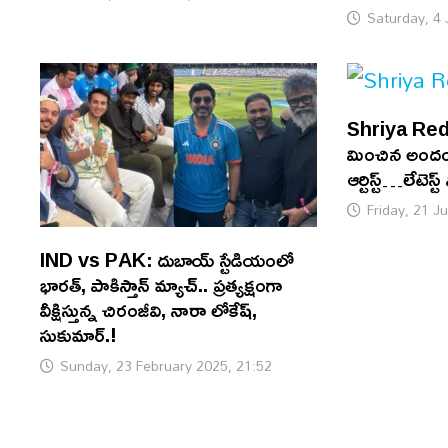
Saturday, 4 
Shriya Redd
మించిన అందంతో
ఆర్టిస్ట్…లేటెస్
Friday, 21 J
IND vs PAK: దుబాయ్ స్టేడియంలో
భారత్, పాకిస్తాన్ మ్యాచ్.. ప్రత్యక్షంగా
వీక్షిస్తున్న చిరంజీవి, నారా లోకేష్,
సుకుమార్.!
Sunday, 23 February 2025, 21:52