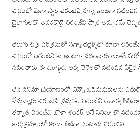
చిత్రంలో మెగా స్టార్ చిరంజీవి,నగ్మా జంటగా నటించ
డైలాగులతో అదరకొట్టే చిరంజీవి పాత్ర అద్భుతమే చెప్పచ
తెలుగు చిత్ర పరిశ్రమలో నగ్మా చెల్లెళ్ళతో కూడా చిరంజ
చిత్రంలో చిరంజీవి కు జంటగా నటించారు.అలాగే మరో చె
నటించారు.ఈ ముగ్గురు అక్క చెల్లెలతో నటించిన ఏకైక స్ట
తన సినిమా ప్రయాణంలో ఎన్నో ఒడిదుడుకులను ఎదుర్క
చేస్తున్నారు చిరంజీవి.ప్రస్తుతం చిరంజీవి ఆచార్య సిని
తర్వాత చిరంజీవి భోళా శంకర్ అనే సినిమాలో నటిం
కార్యక్రమాలలో కూడా బిజీగా ఉంటారు చిరంజీవి.