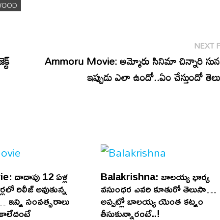
WOOD
NEXT 
్ట్
Ammoru Movie: అమ్మోరు సినిమా చిన్నారి స
ఇప్పుడు ఎలా ఉందో..ఏం చేస్తుందో తెల
e: దాదాపు 12 ఏళ్ల
Balakrishna: బాలయ్య భార్య
లలో రిలీజ్ అవుతున్న
వసుంధర ఎవరి కూతురో తెలుసా…
ా… ఇన్ని సంవత్సరాలు
అప్పట్లో బాలయ్య యెంత కట్నం
 కాలేదంటే
తీసుకున్నారంటే..!