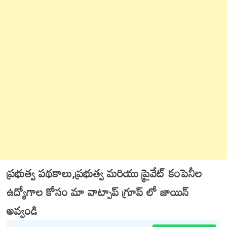
ప్రభుత్వ పథకాలు,ప్రభుత్వ మరియు ప్రైవేట్ కంపెనీల
ఉద్యోగాల కోసం మా వాట్సాప్ గ్రూప్ లో జాయిన్
అవ్వండి