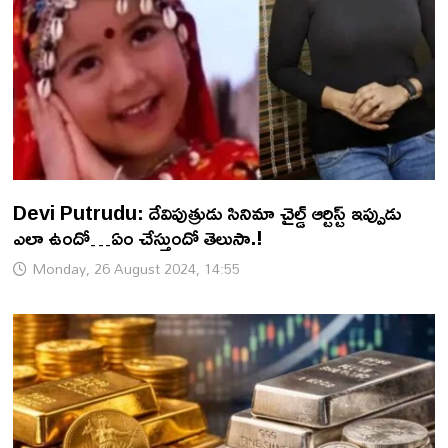
Devi Putrudu: దేవిపుత్రుడు సినిమా చైల్డ్ ఆర్టిస్ట్ ఇప్పుడు
ఎలా ఉందో…ఏం చేస్తుందో తెలుసా.!
Monday, 26 August 2024, 14:55