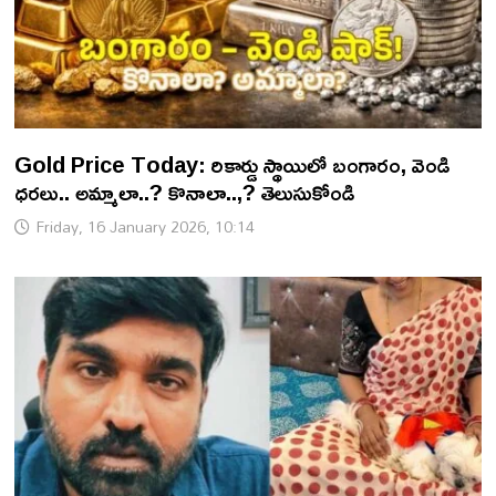
Gold Price Today: రికార్డు స్థాయిలో బంగారం, వెండి
ధరలు.. అమ్మాలా..? కొనాలా..,? తెలుసుకోండి
Friday, 16 January 2026, 10:14