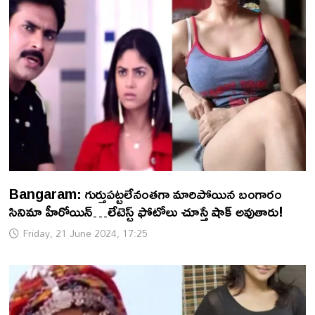
Bangaram: గుర్తుపట్టలేనంతగా మారిపోయిన బంగారం
సినిమా హీరోయిన్…లేటెస్ట్ ఫోటోలు చూస్తే షాక్ అవుతారు!
Friday, 21 June 2024, 17:25