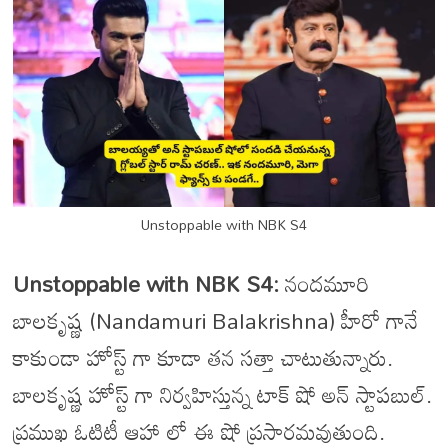
Unstoppable with NBK S4
Unstoppable with NBK S4:
నందమూరి
బాలకృష్ణ (Nandamuri Balakrishna) హీరో గానే
కాకుండా హోస్ట్ గా కూడా తన సత్తా చాటుతున్నారు.
బాలకృష్ణ హోస్ట్ గా నిర్వహిస్తున్న టాక్ షో అన్ స్టాపబుల్.
ప్రముఖ ఓటిటీ ఆహా లో ఈ షో ప్రసారమవుతుంది.