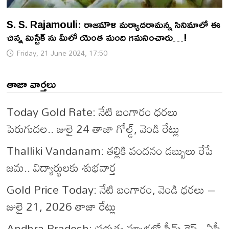
S. S. Rajamouli: రాజమౌళి మర్యాదరామన్న సినిమాలో ఈ
చిన్న మిస్టేక్ ను మీలో యెంత మంది గమనించారు…!
Friday, 21 June 2024, 17:50
తాజా వార్తలు
Today Gold Rate: నేటి బంగారం ధరలు
పెరుగుదల.. జులై 24 తాజా గోల్డ్, వెండి రేట్లు
Thalliki Vandanam: తల్లికి వందనం డబ్బులు రేపే
జమ.. విద్యార్థులకు శుభవార్త
Gold Price Today: నేటి బంగారం, వెండి ధరలు –
జులై 21, 2026 తాజా రేట్లు
Andhra Pradesh: ప్రభుత్వ స్కూళ్లలో స్టీమ్ రైస్.. ఏపీ