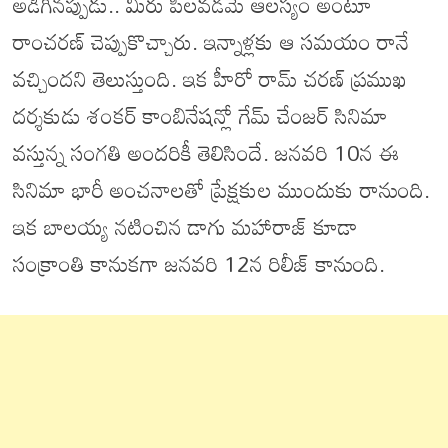
అడిగినప్పుడు.. మీరు పిలవడమే ఆలస్యం అంటూ
రాంచరణ్ చెప్పుకొచ్చారు. ఇన్నాళ్లకు ఆ సమయం రానే
వచ్చిందని తెలుస్తుంది. ఇక హీరో రామ్ చరణ్ ప్రముఖ
దర్శకుడు శంకర్ కాంబినేషన్లో గేమ్ చేంజర్ సినిమా
వస్తున్న సంగతి అందరికీ తెలిసిందే. జనవరి 10న ఈ
సినిమా భారీ అంచనాలతో ప్రేక్షకుల ముందుకు రానుంది.
ఇక బాలయ్య నటించిన డాగు మహారాజ్ కూడా
సంక్రాంతి కానుకగా జనవరి 12న రిలీజ్ కానుంది.