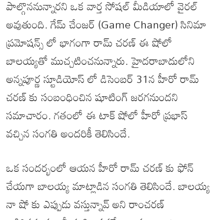
పాల్గొననున్నారని ఒక వార్త సోషల్ మీడియాలో వైరల్
అవుతుంది. గేమ్ చేంజర్ (Game Changer) సినిమా
ప్రమోషన్స్ లో భాగంగా రామ్ చరణ్ ఈ షోలో
బాలయ్యతో ముచ్చటించనున్నారు. హైదరాబాదులోని
అన్నపూర్ణ స్టూడియోస్ లో డిసెంబర్ 31న హీరో రామ్
చరణ్ కు సంబంధించిన షూటింగ్ జరగనుందని
సమాచారం. గతంలో ఈ టాక్ షోలో హీరో ప్రభాస్
వచ్చిన సంగతి అందరికీ తెలిసిందే.
ఒక సందర్భంలో ఆయన హీరో రామ్ చరణ్ కు ఫోన్
చేయగా బాలయ్య మాట్లాడిన సంగతి తెలిసిందే. బాలయ్య
నా షో కు ఎప్పుడు వస్తున్నావ్ అని రాంచరణ్