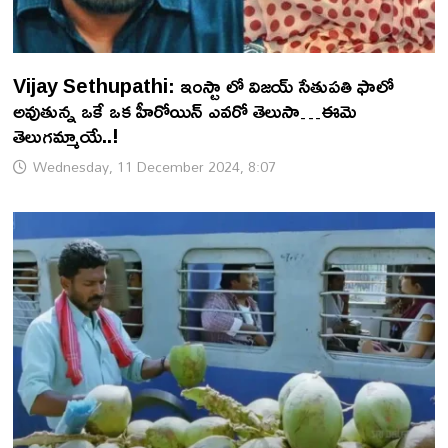
Vijay Sethupathi: ఇంస్టా లో విజయ్ సేతుపతి ఫాలో
అవుతున్న ఒకే ఒక హీరోయిన్ ఎవరో తెలుసా…ఈమె
తెలుగమ్మాయే..!
Wednesday, 11 December 2024, 8:07