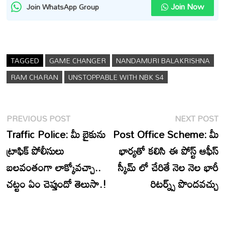
Join Now
Join WhatsApp Group
TAGGED
GAME CHANGER
NANDAMURI BALAKRISHNA
RAM CHARAN
UNSTOPPABLE WITH NBK S4
Post
Previous
N
PREVIOUS POST
NEXT POST
navigation
post:
p
Traffic Police: మీ బైకును
Post Office Scheme: మీ
ట్రాఫిక్ పోలీసులు
భార్యతో కలిసి ఈ పోస్ట్ ఆఫీస్
బలవంతంగా లాక్కోవచ్చా..
స్కీమ్ లో చేరితే నెల నెల భారీ
చట్టం ఏం చెప్తుందో తెలుసా.!
రిటర్న్స్ పొందవచ్చు