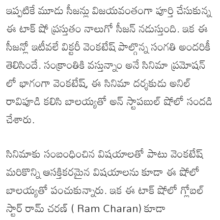
ఇప్పటికే మూడు సీజన్లు విజయవంతంగా పూర్తి చేసుకున్న
ఈ టాక్ షో ప్రస్తుతం నాలుగో సీజన్ నడుస్తుంది. ఇక ఈ
సీజన్లో ఇటీవలే విక్టరీ వెంకటేష్ పాల్గొన్న సంగతి అందరికీ
తెలిసిందే. సంక్రాంతికి వస్తున్నాం అనే సినిమా ప్రమోషన్
లో భాగంగా వెంకటేష్, ఈ సినిమా దర్శకుడు అనిల్
రావిపూడి కలిసి బాలయ్యతో అన్ స్టాపబుల్ షోలో సందడి
చేశారు.
సినిమాకు సంబంధించిన విషయాలతో పాటు వెంకటేష్
మరికొన్ని ఆసక్తికరమైన విషయాలను కూడా ఈ షోలో
బాలయ్యతో పంచుకున్నారు. ఇక ఈ టాక్ షోలో గ్లోబల్
స్టార్ రామ్ చరణ్ ( Ram Charan) కూడా