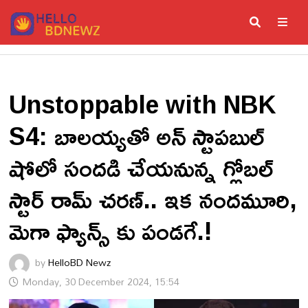
Skip
to
content
ME
Unstoppable with NBK
S4: బాలయ్యతో అన్ స్టాపబుల్
షోలో సందడి చేయనున్న గ్లోబల్
స్టార్ రామ్ చరణ్.. ఇక నందమూరి,
మెగా ఫ్యాన్స్ కు పండగే.!
by
HelloBD Newz
Monday, 30 December 2024, 15:54