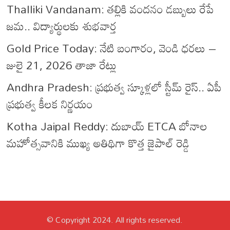
Thalliki Vandanam: తల్లికి వందనం డబ్బులు రేపే
జమ.. విద్యార్థులకు శుభవార్త
Gold Price Today: నేటి బంగారం, వెండి ధరలు –
జులై 21, 2026 తాజా రేట్లు
Andhra Pradesh: ప్రభుత్వ స్కూళ్లలో స్టీమ్ రైస్.. ఏపీ
ప్రభుత్వ కీలక నిర్ణయం
Kotha Jaipal Reddy: దుబాయ్ ETCA బోనాల
మహోత్సవానికి ముఖ్య అతిథిగా కొత్త జైపాల్ రెడ్డి
© Copyright 2024. All rights reserved.