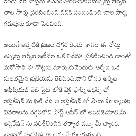
రెండు వేల నోట్లను ఉపసంహరించుకుంటున్నట్లు ఆర్బీఐ
చాల సార్లు ప్రకటించింది.దీనికి సంబంధించి చాల సార్లు
గడువును కూడా పెంచింది.
అయితే ఇప్పటికి ప్రజల దగ్గర రెండు శాతం ఈ నోట్లు
ఉన్నట్లు ఆర్బీఐ ఇటీవల ఒక నివేదిక ప్రకటించింది.దాంతో
మరోసారి ఈ నోట్లను మార్చుకునేందుకు ఆర్బీఐ ఒక
సులభమైన ప్రక్రియను తెలిపింది.దాని కోసం ఆర్బీఐ
అఫీషియల్ వెబ్ సైట్ లోకి వెళ్లి ఫార్మ్ అధర్స్ లో
అప్లికేషన్ ను ఫిల్ చేసి ఆ అప్లికేషన్ తో పాటు మీ బ్యాంకు
వివరాలను దగ్గరలోని పోస్ట్ ఆఫీస్ లో అందజేయాలి.మీ
అప్లికేషన్ ను పరిశీలించిన తర్వాత డబ్బు మీ బ్యాంకు
ఖాతాలో సురక్షితంగా జమ చేయబడుతుంది.