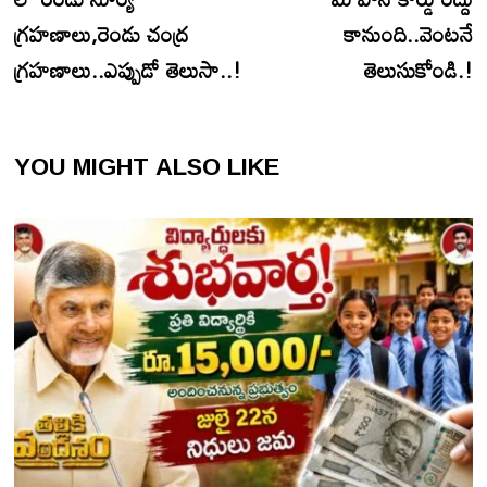
గ్రహణాలు,రెండు చంద్ర
కానుంది..వెంటనే
గ్రహణాలు..ఎప్పుడో తెలుసా..!
తెలుసుకోండి.!
YOU MIGHT ALSO LIKE