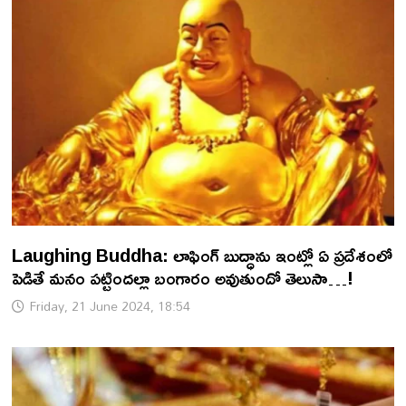
Laughing Buddha: లాఫింగ్ బుద్ధాను ఇంట్లో ఏ ప్రదేశంలో
పెడితే మనం పట్టిందల్లా బంగారం అవుతుందో తెలుసా…!
Friday, 21 June 2024, 18:54