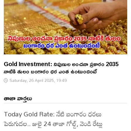
Gold Investment: నిపుణుల అంచనా ప్రకారం 2035
నాటికి తులం బంగారం ధర ఎంత ఉంటుందంటే
Saturday, 26 April 2025, 19:49
తాజా వార్తలు
Today Gold Rate: నేటి బంగారం ధరలు
పెరుగుదల.. జులై 24 తాజా గోల్డ్, వెండి రేట్లు