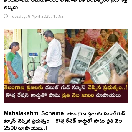
తప్పదు
Tuesday, 8 April 2025, 13:52
Mahalakshmi Scheme: తెలంగాణ ప్రజలకు డబుల్ గుడ్
న్యూస్ చెప్పిన ప్రభుత్వం…కొత్త రేషన్ కార్డుతో పాటు ప్రతి నెల
2500 రూపాయలు..!