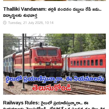
Thalliki Vandanam: తల్లికి వందనం డబ్బులు రేపే జమ..
విద్యార్థులకు శుభవార్త
Tuesday, 21 July 2026, 10:14
Railways Rules: రైలులో ప్రయాణిస్తున్నారా.. ఈ
నియమాలను తెలుసుకోండి.. లేకపోతే ఒక సంవత్సరం జైలు శిక్ష