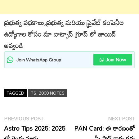
ప్రభుత్వ పథకాలు,ప్రభుత్వ మరియు ప్రైవేట్ కంపెనీల
ఉద్యోగాల కోసం మా వాట్సాప్ గ్రూప్ లో జాయిన్
అవ్వండి
Join Now
Join WhatsApp Group
TAGGED
RS. 2000 NOTES
Post
Previous
N
PREVIOUS POST
NEXT POST
navigation
post:
p
Astro Tips 2025: 2025
PAN Card: ఈ కారణంతో
లో రెండు సూర్య
మీ పాన్ కార్డు రద్దు