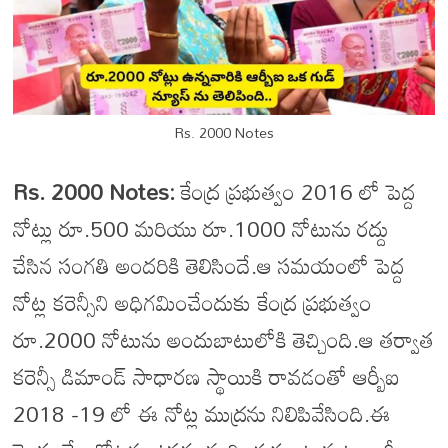
Rs. 2000 Notes
Rs. 2000 Notes:
కేంద్ర ప్రభుత్వం 2016 లో పెద్ద
నోట్లు రూ.500 మరియు రూ.1000 నోటును రద్దు
చేసిన సంగతి అందరికి తెలిసిందే.ఆ సమయంలో పెద్ద
నోట్ల కరెన్సీని అధిగమించేందుకు కేంద్ర ప్రభుత్వం
రూ.2000 నోటును అందుబాటులోకి తెచ్చింది.ఆ తర్వాత
కరెన్సీ డిమాండ్ సాధారణ స్థాయికి రావడంతో ఆర్బీఐ
2018 -19 లో ఈ నోట్ల ముద్రను నిలిపివేసింది.ఈ