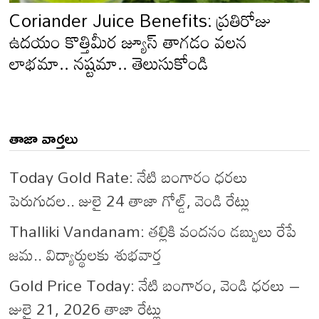
Coriander Juice Benefits: ప్రతిరోజు
ఉదయం కొత్తిమీర జ్యూస్ తాగడం వలన
లాభమా.. నష్టమా.. తెలుసుకోండి
తాజా వార్తలు
Today Gold Rate: నేటి బంగారం ధరలు
పెరుగుదల.. జులై 24 తాజా గోల్డ్, వెండి రేట్లు
Thalliki Vandanam: తల్లికి వందనం డబ్బులు రేపే
జమ.. విద్యార్థులకు శుభవార్త
Gold Price Today: నేటి బంగారం, వెండి ధరలు –
జులై 21, 2026 తాజా రేట్లు