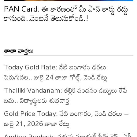
PAN Card: ఈ కారణంతో మీ పాన్ కార్డు రద్దు
కానుంది..వెంటనే తెలుసుకోండి.!
తాజా వార్తలు
Today Gold Rate: నేటి బంగారం ధరలు
పెరుగుదల.. జులై 24 తాజా గోల్డ్, వెండి రేట్లు
Thalliki Vandanam: తల్లికి వందనం డబ్బులు రేపే
జమ.. విద్యార్థులకు శుభవార్త
Gold Price Today: నేటి బంగారం, వెండి ధరలు –
జులై 21, 2026 తాజా రేట్లు
Andhra Pradesh: ప్రభుత్వ స్కూళ్లలో స్టీమ్ రైస్.. ఏపీ