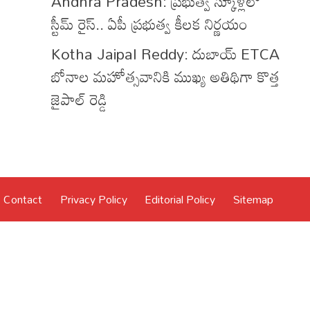
Andhra Pradesh: ప్రభుత్వ స్కూళ్లలో
స్టీమ్ రైస్.. ఏపీ ప్రభుత్వ కీలక నిర్ణయం
Kotha Jaipal Reddy: దుబాయ్ ETCA
బోనాల మహోత్సవానికి ముఖ్య అతిథిగా కొత్త
జైపాల్ రెడ్డి
Contact
Privacy Policy
Editorial Policy
Sitemap