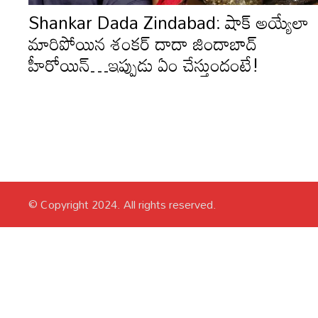
Shankar Dada Zindabad: షాక్ అయ్యేలా
మారిపోయిన శంకర్ దాదా జిందాబాద్
హీరోయిన్…ఇప్పుడు ఏం చేస్తుందంటే!
© Copyright 2024. All rights reserved.