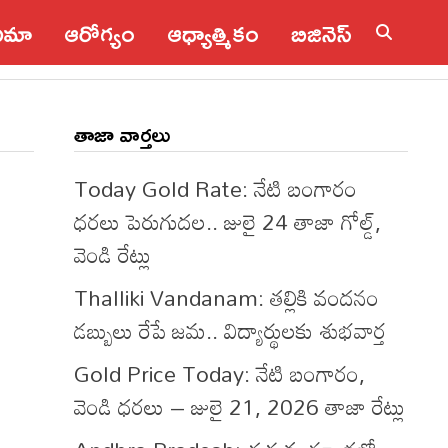
నిమా
ఆరోగ్యం
ఆధ్యాత్మికం
బిజినెస్
తాజా వార్తలు
Today Gold Rate: నేటి బంగారం
ధరలు పెరుగుదల.. జులై 24 తాజా గోల్డ్,
వెండి రేట్లు
Thalliki Vandanam: తల్లికి వందనం
డబ్బులు రేపే జమ.. విద్యార్థులకు శుభవార్త
Gold Price Today: నేటి బంగారం,
వెండి ధరలు – జులై 21, 2026 తాజా రేట్లు