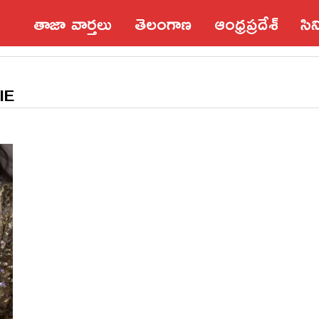
తాజా వార్తలు
తెలంగాణ
ఆంధ్రప్రదేశ్‌
సి
IE