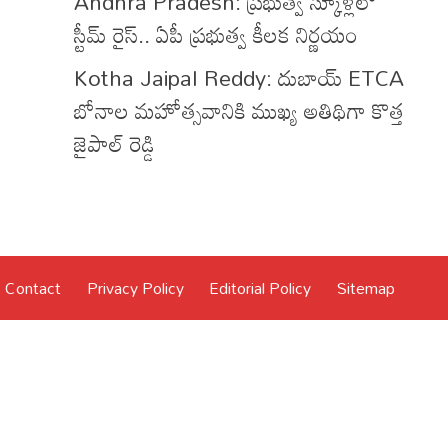
Andhra Pradesh: ప్రభుత్వ స్కూళ్లలో
స్టీమ్ రైస్.. ఏపీ ప్రభుత్వ కీలక నిర్ణయం
Kotha Jaipal Reddy: దుబాయ్ ETCA
బోనాల మహోత్సవానికి ముఖ్య అతిథిగా కొత్త
జైపాల్ రెడ్డి
Contact
Privacy Policy
Editorial Policy
Sitemap