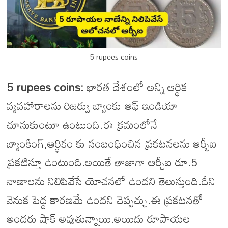
5 rupees coins
5 rupees coins:
భారత దేశంలో అన్ని ఆర్ధిక
వ్యవహారాలను రిజర్వు బ్యాంకు ఆఫ్ ఇండియా
చూసుకుంటూ ఉంటుంది.ఈ క్రమంలోనే
బ్యాంకింగ్,ఆర్ధికం కు సంబంధించిన ప్రకటనలను ఆర్బీఐ
ప్రకటిస్తూ ఉంటుంది.అయితే తాజాగా ఆర్బీఐ రూ.5
నాణాలను నిలిపివేసే యోచనలో ఉందని తెలుస్తుంది.దీని
వెనుక పెద్ద కారణమే ఉందని చెప్పచ్చు.ఈ ప్రకటనతో
అందరు షాక్ అవుతున్నాయి.అయిదు రూపాయల