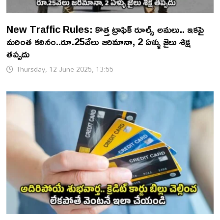
New Traffic Rules: కొత్త ట్రాఫిక్ రూల్స్ అమలు.. ఇకపై
మరింత కఠినం..రూ.25వేలు జరిమానా, 2 ఏళ్ళు జైలు శిక్ష
తప్పదు
Thursday, 12 June 2025, 13:55