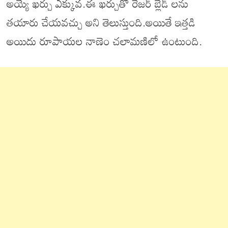
అయ్యే ఖర్చు ఎక్కువ.ఈ ఖర్చుతో రేజర్ బ్లేడ్ లను
తయారు చేయవచ్చు అని తెలుస్తుంది.అయితే ఇత్తడి
అయిదు రూపాయల నాణెం చలామణిలో ఉంటుంది.