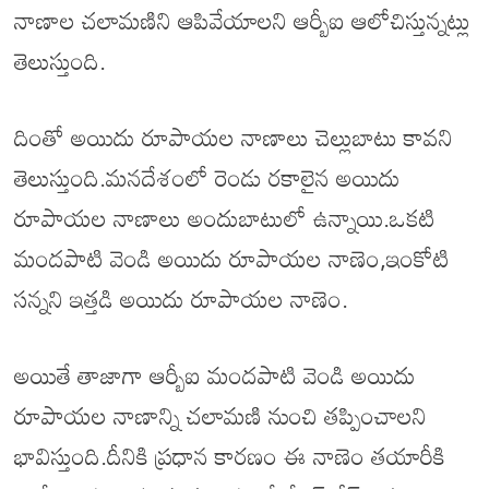
నాణాల చలామణిని ఆపివేయాలని ఆర్బీఐ ఆలోచిస్తున్నట్లు
తెలుస్తుంది.
దింతో అయిదు రూపాయల నాణాలు చెల్లుబాటు కావని
తెలుస్తుంది.మనదేశంలో రెండు రకాలైన అయిదు
రూపాయల నాణాలు అందుబాటులో ఉన్నాయి.ఒకటి
మందపాటి వెండి అయిదు రూపాయల నాణెం,ఇంకోటి
సన్నని ఇత్తడి అయిదు రూపాయల నాణెం.
అయితే తాజాగా ఆర్బీఐ మందపాటి వెండి అయిదు
రూపాయల నాణాన్ని చలామణి నుంచి తప్పించాలని
భావిస్తుంది.దీనికి ప్రధాన కారణం ఈ నాణెం తయారీకి