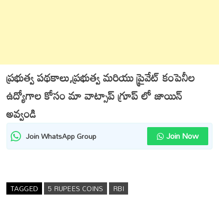
ప్రభుత్వ పథకాలు,ప్రభుత్వ మరియు ప్రైవేట్ కంపెనీల
ఉద్యోగాల కోసం మా వాట్సాప్ గ్రూప్ లో జాయిన్
అవ్వండి
Join Now
Join WhatsApp Group
TAGGED
5 RUPEES COINS
RBI