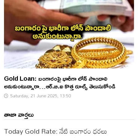
Gold Loan: బంగారంపై భారీగా లోన్ పొందాలి
అనుకుంటున్నారా…ఆర్.బి.ఐ కొత్త రూల్స్ తెలుసుకోండి
Saturday, 21 June 2025, 13:50
తాజా వార్తలు
Today Gold Rate: నేటి బంగారం ధరలు