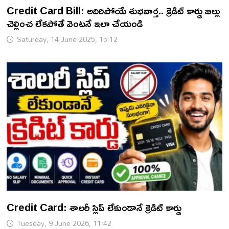
Credit Card Bill: అదిరిపోయే శుభవార్త.. క్రెడిట్ కార్డు బిల్లు
చెల్లించ లేకపోతే వెంటనే ఇలా చేయండి
Saturday, 14 June 2025, 15:12
Credit Card: శాలరీ స్లిప్ లేకుండానే క్రెడిట్ కార్డు
Tuesday, 9 June 2026, 11:42