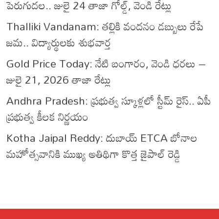
పెరుగుదల.. జులై 24 తాజా గోల్డ్, వెండి రేట్లు
Thalliki Vandanam: తల్లికి వందనం డబ్బులు రేపే
జమ.. విద్యార్థులకు శుభవార్త
Gold Price Today: నేటి బంగారం, వెండి ధరలు –
జులై 21, 2026 తాజా రేట్లు
Andhra Pradesh: ప్రభుత్వ స్కూళ్లలో స్టీమ్ రైస్.. ఏపీ
ప్రభుత్వ కీలక నిర్ణయం
Kotha Jaipal Reddy: దుబాయ్ ETCA బోనాల
మహోత్సవానికి ముఖ్య అతిథిగా కొత్త జైపాల్ రెడ్డి