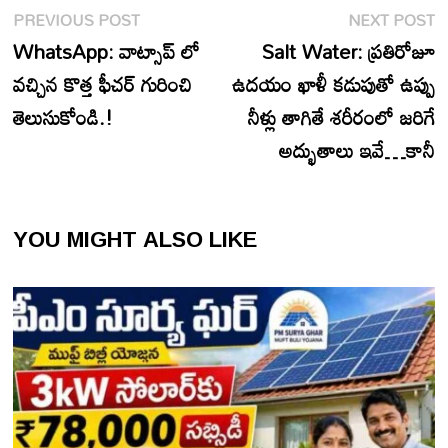
Post
Previous
N
PREVIOUS POST
NEXT POST
navigation
post:
p
WhatsApp: వాట్సాప్ లో
Salt Water: ప్రతిరోజూ
వచ్చిన కొత్త ఫీచర్ గురించి
ఉదయం ఖాళీ కడుపుతో ఉప్పు
తెలుసుకోండి.!
నీళ్లు తాగితే శరీరంలో జరిగే
అద్భుతాలు ఇవే…కానీ
YOU MIGHT ALSO LIKE