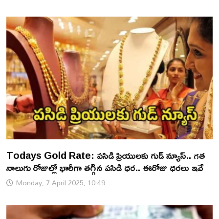
Todays Gold Rate: పసిడి ప్రియులకు గుడ్ న్యూస్.. గత
నాలుగు రోజుల్లో భారీగా తగ్గిన పసిడి ధర.. ఈరోజు ధరలు ఇవే
Monday, 7 April 2025, 10:49