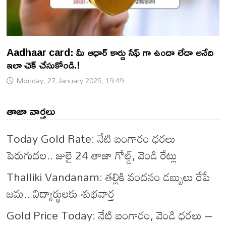
Aadhaar card: మీ ఆధార్ కార్డు సేఫ్ గా ఉందా లేదా అనేది
ఇలా చెక్ చేసుకోండి.!
Monday, 27 January 2025, 19:49
తాజా వార్తలు
Today Gold Rate: నేటి బంగారం ధరలు
పెరుగుదల.. జులై 24 తాజా గోల్డ్, వెండి రేట్లు
Thalliki Vandanam: తల్లికి వందనం డబ్బులు రేపే
జమ.. విద్యార్థులకు శుభవార్త
Gold Price Today: నేటి బంగారం, వెండి ధరలు –