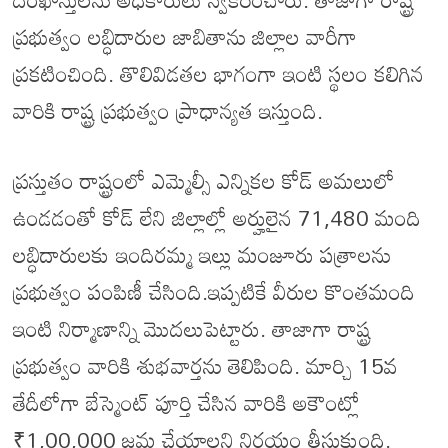
ప్రభుత్వం లబ్ధిదారుల జాబితాను జిల్లాల వారీగా
ప్రకటించింది. తొలివిడతల భాగంగా ఇంటి స్థలం కలిగిన
వారికి రాష్ట్ర ప్రభుత్వం ప్రాధాన్యత ఇస్తుంది.
ప్రస్తుతం రాష్ట్రంలో ఎమ్మెల్సీ ఎన్నికల కోడ్ అమలులో
ఉండడంతో కోడ్ లేని జిల్లాల్లో అర్హులైన 71,480 మంది
లబ్ధిదారులకు ఇందిరమ్మ ఇల్లు మంజూరు పత్రాలను
ప్రభుత్వం పంపిణీ చేసింది.ఇప్పటికే వీరుల కొంతమంది
ఇంటి నిర్మాణాన్ని మొదలుపెట్టారు. తాజాగా రాష్ట్ర
ప్రభుత్వం వారికి శుభవార్తను తెలిపింది. మార్చి 15వ
తేదీలోగా బేస్మెంట్ పూర్తి చేసిన వారికి అకౌంట్లో
₹1,00,000 జమ చేయాలని నిర్ణయం తీసుకుంది.