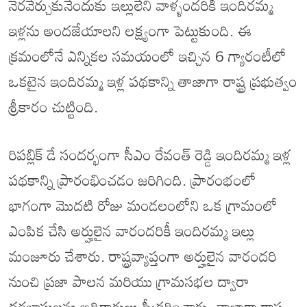
నెరవేర్చుకునేందుకు ఇల్లులేని వాళ్ళందరికీ ఇందిరమ్మ
ఇళ్లను అందజేయాలని లక్ష్యంగా పెట్టుకుంది. ఈ
క్రమంలోనే ఎన్నికల సమయంలో ఇచ్చిన 6 గ్యారంటీలో
ఒకటైన ఇందిరమ్మ ఇళ్ల పథకాన్ని తాజాగా రాష్ట్ర ప్రభుత్వం
శ్రీకారం చుట్టింది.
రిపబ్లిక్ డే సందర్భంగా సీఎం రేవంత్ రెడ్డి ఇందిరమ్మ ఇళ్ల
పథకాన్ని ప్రారంభించడం జరిగింది. ప్రారంభంలో
భాగంగా మొదటి రోజు మండలంలోని ఒక గ్రామంలో
ఎంపిక చేసి అర్హులైన వారందరికీ ఇందిరమ్మ ఇల్లు
మంజూరు చేశారు. రాష్ట్రవ్యాప్తంగా అర్హులైన వారందరి
నుంచి ప్రజా పాలన మరియు గ్రామసభల ద్వారా
దరఖాస్తులను అధికారులు స్వీకరించారు. తాజాగా రాష్ట్ర