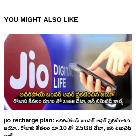
YOU MIGHT ALSO LIKE
jio recharge plan: అదిరిపోయే బంపర్ ఆఫర్ ప్రకటించిన
జియో.. రోజుకు కేవలం రూ.10 తో 2.5GB డేటా, అన్ లిమిటెడ్
కాల్స్