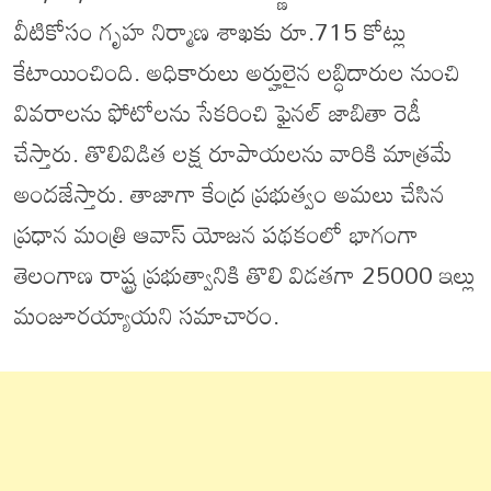
వీటికోసం గృహ నిర్మాణ శాఖకు రూ.715 కోట్లు
కేటాయించింది. అధికారులు అర్హులైన లబ్ధిదారుల నుంచి
వివరాలను ఫోటోలను సేకరించి ఫైనల్ జాబితా రెడీ
చేస్తారు. తొలివిడిత లక్ష రూపాయలను వారికి మాత్రమే
అందజేస్తారు. తాజాగా కేంద్ర ప్రభుత్వం అమలు చేసిన
ప్రధాన మంత్రి ఆవాస్ యోజన పథకంలో భాగంగా
తెలంగాణ రాష్ట్ర ప్రభుత్వానికి తొలి విడతగా 25000 ఇల్లు
మంజూరయ్యాయని సమాచారం.