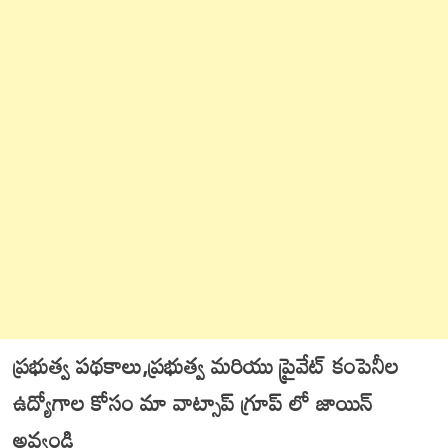
ప్రభుత్వ పథకాలు,ప్రభుత్వ మరియు ప్రైవేట్ కంపెనీల
ఉద్యోగాల కోసం మా వాట్సాప్ గ్రూప్ లో జాయిన్
అవ్వండి