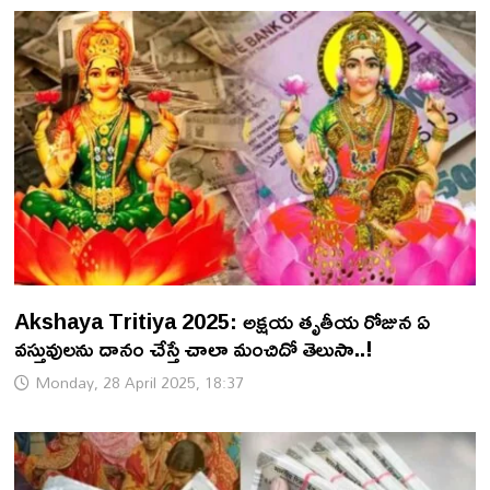
Akshaya Tritiya 2025: అక్షయ తృతీయ రోజున ఏ
వస్తువులను దానం చేస్తే చాలా మంచిదో తెలుసా..!
Monday, 28 April 2025, 18:37