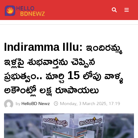
Skip
to
content
ME
Indiramma Illu: ఇందిరమ్మ
ఇళ్లపై శుభవార్తను చెప్పిన
ప్రభుత్వం.. మార్చి 15 లోపు వాళ్ళ
అకౌంట్లో లక్ష రూపాయలు
by
HelloBD Newz
Monday, 3 March 2025, 17:19