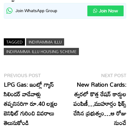
Join Now
Join WhatsApp Group
TAGGED
INDIRAMMA ILLU
INDIRAMMA ILLU HOUSING SCHEME
Post
Previous
N
PREVIOUS POST
NEXT POST
navigation
post:
p
LPG Gas: ఇంట్లో గ్యాస్
New Ration Cards:
సిలిండర్ వాడేవాళ్లు
త్వరలో కొత్త రేషన్ కార్డుల
తప్పనిసరిగా రూ.40 లక్షల
పంపిణీ…ముహూర్తం ఫిక్స్
బెనిఫిట్ గురించి వివరాలు
చేసిన ప్రభుత్వం…ఆ రోజు
తెలుసుకోండి
నుంచే