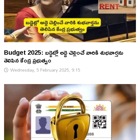
Budget 2025: బడ్జెట్లో అద్దె చెల్లించే వారికి శుభవార్తను
తెలిపిన కేంద్ర ప్రభుత్వం
Wednesday, 5 February 2025, 9:15