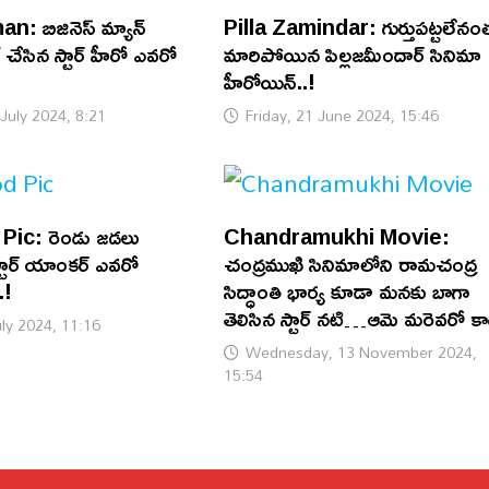
 బిజినెస్ మ్యాన్
Pilla Zamindar: గుర్తుపట్టలేనం
ట్ చేసిన స్టార్ హీరో ఎవరో
మారిపోయిన పిల్లజమీందార్ సినిమా
హీరోయిన్..!
July 2024, 8:21
Friday, 21 June 2024, 15:46
ic: రెండు జడలు
Chandramukhi Movie:
్టార్ యాంకర్ ఎవరో
చంద్రముఖి సినిమాలోని రామచంద్ర
.!
సిద్ధాంతి భార్య కూడా మనకు బాగా
తెలిసిన స్టార్ నటి…ఆమె మరెవరో కా
ly 2024, 11:16
Wednesday, 13 November 2024,
15:54