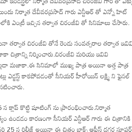
ిమా ఇండస్ట్రీలో నిర్మాత దేవీవరప్రసాద్ చిరంజీవి గారి తో ఎక్
ముందు నిర్మాత దేవీవరప్రసాద్ గారు ఎన్టీఆర్ తో ఎన్నో హిట్
ోకి ఎంట్రీ ఇచ్చిన తర్వాత చిరంజీవి తో సినిమాలు చేసారు.
ా తర్వాత చిరంజీవి తోనే రెండు సంవత్సరాల తర్వాత ఇవివ
ా చిత్రాన్ని నిర్మించారు.చిరంజీవి మరియు ఇవివి
డా మజాకా.ఈ సినిమాలో ముఖ్య పాత్ర అయినా అత్త పాత్ర
లు ఎడ్జస్ట్ కాకపోవడంతో సీనియర్ హీరోయిన్ లక్ష్మి ని ఫైనల్
 నటించారు.
 క్లాప్ కొట్టి షూటింగ్ ను ప్రారంభించారు.నిర్మాత
త్యం ఉండడం కారణంగా సీనియర్ ఎన్టీఆర్ గారు ఈ చిత్రానికి క
రి 25 న రిలీజ్ అయినా ఈ చిత్రం బాక్స్ ఆఫీస్ దగ్గర సూపర