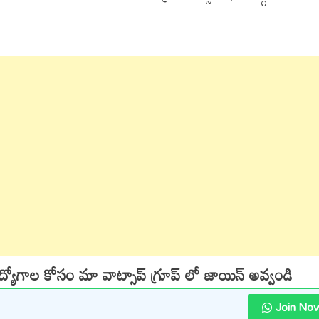
ఉద్యోగాల కోసం మా వాట్సాప్ గ్రూప్ లో జాయిన్ అవ్వండి
Join No