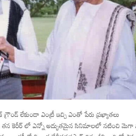
్ గ్రౌండ్ లేకుండా ఎంట్రీ ఇచ్చి ఎంతో పేరు ప్రఖ్యాతలు
న కెరీర్ లో ఎన్నో అద్భుతమైన సినిమాలలో నటించి మెగా స్