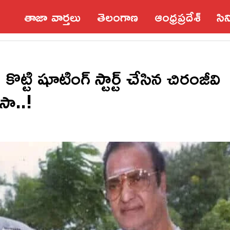
తాజా వార్తలు
తెలంగాణ
ఆంధ్రప్రదేశ్‌
సి
ట్టి షూటింగ్ స్టార్ట్ చేసిన చిరంజీవి
ుసా..!