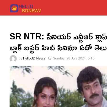
Skip
to
content
SR NTR: సీనియర్ ఎన్టీఆర్ క్లాప్ కొ
బ్లాక్ బస్టర్ హిట్ సినిమా ఏదో తెల
by
HelloBD Newz
Sunday, 28 July 2024, 6:16