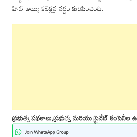
హిట్ అయ్యి కలెక్షన్ల వర్షం కురిపించింది.
ప్రభుత్వ పథకాలు,ప్రభుత్వ మరియు ప్రైవేట్ కంపెనీల 
Join WhatsApp Group