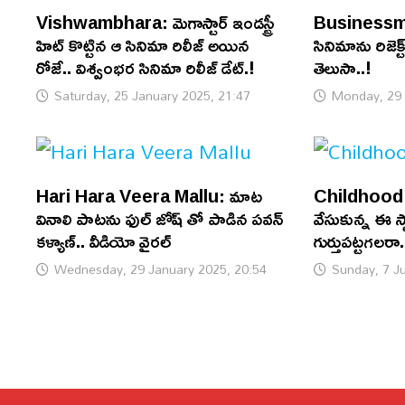
Vishwambhara: మెగాస్టార్ ఇండస్ట్రీ
Businessman:
హిట్ కొట్టిన ఆ సినిమా రిలీజ్ అయిన
సినిమాను రిజెక్
రోజే.. విశ్వంభర సినిమా రిలీజ్ డేట్.!
తెలుసా..!
Saturday, 25 January 2025, 21:47
Monday, 29 
Hari Hara Veera Mallu: మాట
Childhood P
వినాలి పాటను ఫుల్ జోష్ తో పాడిన పవన్
వేసుకున్న ఈ స
కళ్యాణ్.. వీడియో వైరల్
గుర్తుపట్టగలరా.
Wednesday, 29 January 2025, 20:54
Sunday, 7 Ju