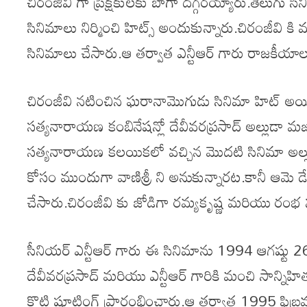
చిరంజీవి గా ప్రేక్షకులకు బాగా దగ్గరయ్యారు.తెలుగు సిన
సినిమాలు నిర్మించి హిట్స్ అందుకున్నారు.చిరంజీవి కి 
సినిమాలు చేసారు.ఆ తర్వాత ఎన్టీఆర్ గారు రాజకీయాలల
చిరంజీవి నటించిన ఘరానామొగుడు సినిమా హిట్ అయిన
సత్యనారాయణ కంబినేషన్లో దేవీవరప్రసాద్ అల్లుడా మజాక
సత్యనారాయణ కలయికలో వచ్చిన మొదటి సినిమా అల్లు
కోసం ముందుగా వాణిశ్రీ ని అనుకున్నారట.కానీ ఆమె డేట్
చేసారు.చిరంజీవి కు జోడిగా రమ్యకృష్ణ మరియు రంభ
సీనియర్ ఎన్టీఆర్ గారు ఈ సినిమాను 1994 ఆగష్టు 26 న
దేవీవరప్రసాద్ మరియు ఎన్టీఆర్ గారికి మంచి సాన్నిహి
కొట్టి షూటింగ్ ప్రారంభించారు.ఆ తర్వాత 1995 ఫిబ్రవ