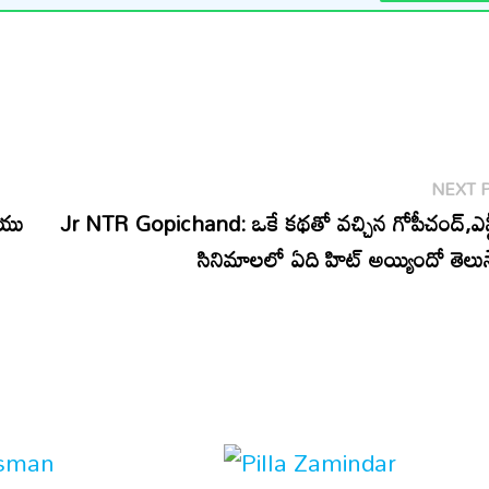
NEXT 
ియు
Jr NTR Gopichand: ఒకే కథతో వచ్చిన గోపీచంద్,ఎన్
సినిమాలలో ఏది హిట్ అయ్యిందో తెలు