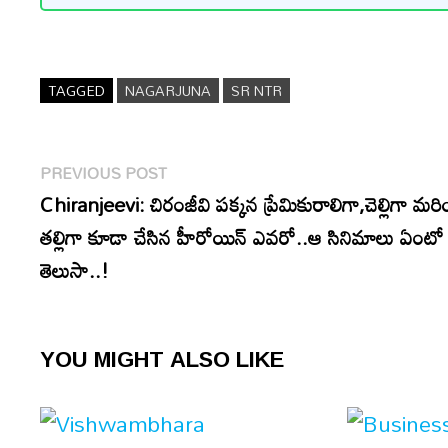
TAGGED
NAGARJUNA
SR NTR
Post
Previous
PREVIOUS POST
navigation
post:
Chiranjeevi: చిరంజీవి పక్కన ప్రేమికురాలిగా,చెల్లిగా మర
తల్లిగా కూడా చేసిన హీరోయిన్ ఎవరో..ఆ సినిమాలు ఏంటో
తెలుసా..!
YOU MIGHT ALSO LIKE