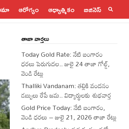
నిమా
ఆరోగ్యం
ఆధ్యాత్మికం
బిజినెస్
తాజా వార్తలు
Today Gold Rate: నేటి బంగారం
ధరలు పెరుగుదల.. జులై 24 తాజా గోల్డ్,
వెండి రేట్లు
Thalliki Vandanam: తల్లికి వందనం
డబ్బులు రేపే జమ.. విద్యార్థులకు శుభవార్త
Gold Price Today: నేటి బంగారం,
వెండి ధరలు – జులై 21, 2026 తాజా రేట్లు