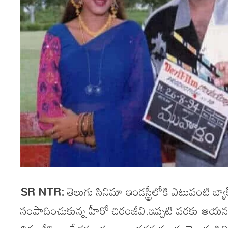
SR NTR:
తెలుగు సినిమా ఇండస్ట్రీలోకి ఎటువంటి బ్యాక
సంపాదించుకున్న హీరో చిరంజీవి.ఇప్పటి వరకు ఆయన త