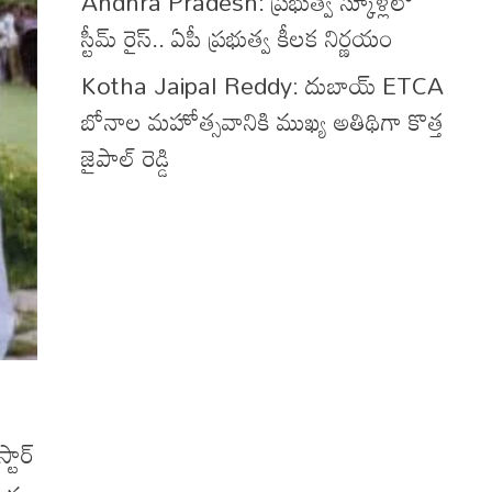
Andhra Pradesh: ప్రభుత్వ స్కూళ్లలో
స్టీమ్ రైస్.. ఏపీ ప్రభుత్వ కీలక నిర్ణయం
Kotha Jaipal Reddy: దుబాయ్ ETCA
బోనాల మహోత్సవానికి ముఖ్య అతిథిగా కొత్త
జైపాల్ రెడ్డి
టార్