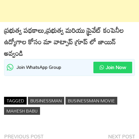
ప్రభుత్వ పథకాలు,ప్రభుత్వ మరియు ప్రైవేట్ కంపెనీల
ఉద్యోగాల కోసం మా వాట్సాప్ గ్రూప్ లో జాయిన్
అవ్వండి
Join Now
Join WhatsApp Group
TAGGED
BUSINESSMAN
BUSINESSMAN MOVIE
MAHESH BABU
Post
Previous
N
PREVIOUS POST
NEXT POST