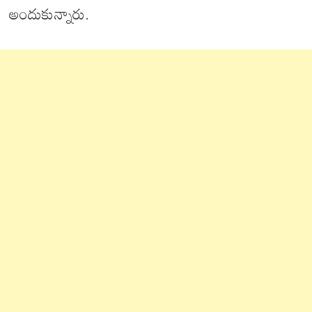
అందుకున్నారు.