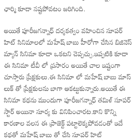
ఛార్మి కూడా నష్టపోవటం జరిగింది.
అయితే పూరీజగన్నాధ్ దర్శకత్వం వహించిన సూపర్
హిట్ సినిమాలలో మహేష్ బాబు హీరోగా చేసిన బిజినెస్
మ్యాన్ సినిమా కూడా ఒకటని చెప్పచ్చు.ఇప్పటికి కూడా
ఈ సినిమా టీవీ లో ప్రసారం అయితే చాల ఇష్టంగా
చూస్తారు ప్రేక్షకులు.ఈ సినిమా లో మహేష్ బాబు మాస్
లుక్ తో ప్రేక్షకులను బాగా ఆకట్టుకున్నారు.అయితే ఈ
సినిమా కథను ముందుగా పూరీజగన్నాధ్ తమిళ్ సూపర్
స్టార్ అయినా సూర్య కు వినిపించారట.కాని కొన్ని
కారణాల వలన ఈ ప్రాజెక్ట్ పట్టాలెక్కపోవడంతో ఇదే
కథతో మహేష్ బాబు తో చేసి సూపర్ హిట్