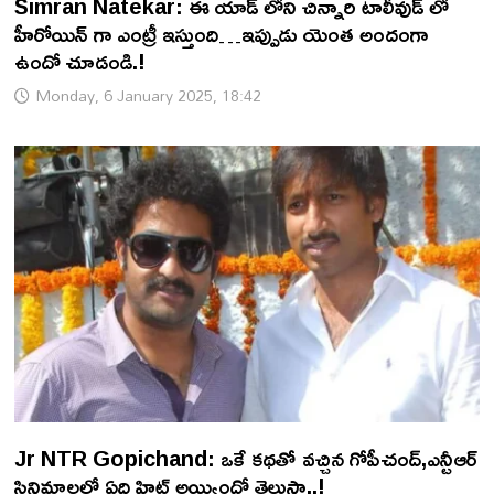
Simran Natekar: ఈ యాడ్ లోని చిన్నారి టాలీవుడ్ లో
హీరోయిన్ గా ఎంట్రీ ఇస్తుంది…ఇప్పుడు యెంత అందంగా
ఉందో చూడండి.!
Monday, 6 January 2025, 18:42
Jr NTR Gopichand: ఒకే కథతో వచ్చిన గోపీచంద్,ఎన్టీఆర్
సినిమాలలో ఏది హిట్ అయ్యిందో తెలుసా..!