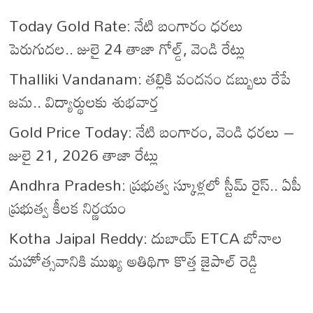
Today Gold Rate: నేటి బంగారం ధరలు
పెరుగుదల.. జులై 24 తాజా గోల్డ్, వెండి రేట్లు
Thalliki Vandanam: తల్లికి వందనం డబ్బులు రేపే
జమ.. విద్యార్థులకు శుభవార్త
Gold Price Today: నేటి బంగారం, వెండి ధరలు –
జులై 21, 2026 తాజా రేట్లు
Andhra Pradesh: ప్రభుత్వ స్కూళ్లలో స్టీమ్ రైస్.. ఏపీ
ప్రభుత్వ కీలక నిర్ణయం
Kotha Jaipal Reddy: దుబాయ్ ETCA బోనాల
మహోత్సవానికి ముఖ్య అతిథిగా కొత్త జైపాల్ రెడ్డి