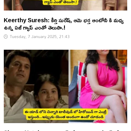
Keerthy Suresh: కీర్తి సురేష్, ఆమె భర్త ఆంటోనీ కి మధ్య
ఉన్న ఏజ్ గ్యాప్ ఎంతో తెలుసా.!
Tuesday, 7 January 2025, 21:43