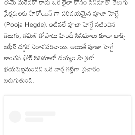
ఈమె మరెవరో కాదు ఒక లైలా కోసం సినిమాతో తెలుగు
ప్రేక్షకులకు హీరోయిన్ గా పరిచయమైన పూజా హెగ్డే
(Pooja Hegde). ఇటీవలే పూజా హెగ్డే నటించిన
తెలుగు, తమిళ్ తోపాటు హిందీ సినిమాలు కూడా బాక్స్
ఆఫీస్ దగ్గర నిరాశపరిచాయి. అయితే పూజా హెగ్డే
కాంచన ఫోర్ సినిమాలో దయ్యం పాత్రలో
భయపెట్టనుందని ఒక వార్త గట్టిగా ప్రచారం
జరుగుతుంది.