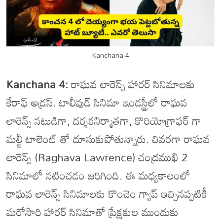
Kanchana 4
Kanchana 4:
రాఘవ లారెన్స్ హారర్ సినిమాలకు
కేరాఫ్ అడ్రస్. టాలీవుడ్ సినిమా ఇండస్ట్రీలో రాఘవ
లారెన్స్ నటుడిగా, దర్శకనిర్మాతగా, కొరియోగ్రాఫర్ గా
మల్టీ టాలెంట్ తో దూసుకుపోతున్నారు. చివరగా రాఘవ
లారెన్స్ (Raghava Lawrence) చంద్రముఖి 2
సినిమాలో నటించడం జరిగింది. ఈ మధ్యకాలంలో
రాఘవ లారెన్స్ సినిమాలకు కొంచెం గ్యాప్ ఇచ్చినప్పటికీ
మరోసారి హారర్ సినిమాతో ప్రేక్షకుల ముందుకు