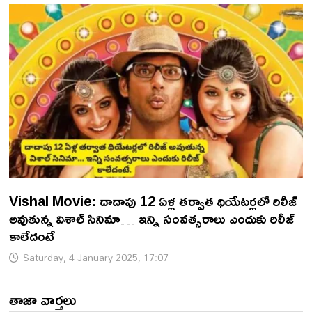
Vishal Movie: దాదాపు 12 ఏళ్ల తర్వాత థియేటర్లలో రిలీజ్
అవుతున్న విశాల్ సినిమా… ఇన్ని సంవత్సరాలు ఎందుకు రిలీజ్
కాలేదంటే
Saturday, 4 January 2025, 17:07
తాజా వార్తలు