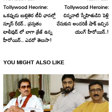
navigation
post:
p
Tollywood Heorine:
Tollywood Heroine:
ఒకప్పుడు బుల్లితెర టీవీ ఛానల్లో
చిన్ననాటి స్నేహితుడిని పెళ్లి
న్యూస్ రీడర్.. ప్రస్తుతం
చేసుకుని అందరికీ షాక్ ఇచ్చిన
టాలీవుడ్ లో బాగా క్రేజ్ ఉన్న
యంగ్ హీరోయిన్.!
హీరోయిన్.. ఎవరో తెలుసా!
YOU MIGHT ALSO LIKE