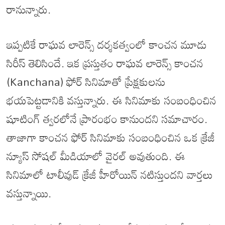
రానున్నారు.
ఇప్పటికే రాఘవ లారెన్స్ దర్శకత్వంలో కాంచన మూడు
సిరీస్ తెలిసిందే. ఇక ప్రస్తుతం రాఘవ లారెన్స్ కాంచన
(Kanchana) ఫోర్ సినిమాతో ప్రేక్షకులను
భయపెట్టడానికి వస్తున్నారు. ఈ సినిమాకు సంబంధించిన
షూటింగ్ త్వరలోనే ప్రారంభం కానుందని సమాచారం.
తాజాగా కాంచన ఫోర్ సినిమాకు సంబంధించిన ఒక క్రేజీ
న్యూస్ సోషల్ మీడియాలో వైరల్ అవుతుంది. ఈ
సినిమాలో టాలీవుడ్ క్రేజీ హీరోయిన్ నటిస్తుందని వార్తలు
వస్తున్నాయి.