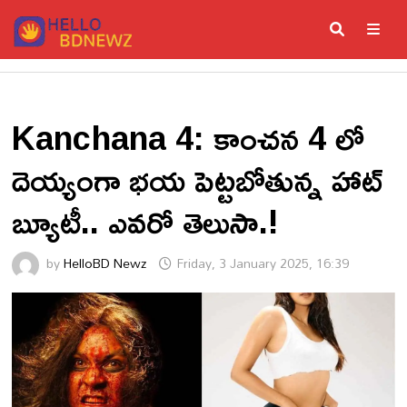
Skip
to
content
ME
Kanchana 4: కాంచన 4 లో
దెయ్యంగా భయ పెట్టబోతున్న హాట్
బ్యూటీ.. ఎవరో తెలుసా.!
by
HelloBD Newz
Friday, 3 January 2025, 16:39