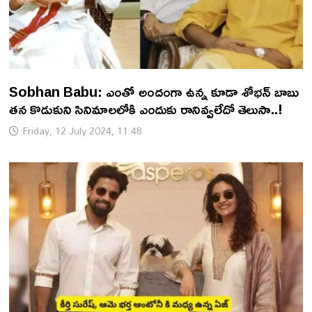
Sobhan Babu: ఎంతో అందంగా ఉన్న కూడా శోభన్ బాబు
తన కొడుకుని సినిమాలలోకి ఎందుకు రానివ్వలేదో తెలుసా..!
Friday, 12 July 2024, 11:48