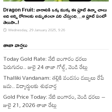
Dragon Fruit: వారానికి ఒక్క ముక్క ఈ ఫ్రూట్ తిన్నా చాలు
అది అన్ని రోగాలకు అమృతంలా పని చేస్తుంది…ఆ ఫ్రూట్ ఏంటో
తెలుసా..!
Wednesday, 29 January 2025, 9:26
తాజా వార్తలు
Today Gold Rate: నేటి బంగారం ధరలు
పెరుగుదల.. జులై 24 తాజా గోల్డ్, వెండి రేట్లు
Thalliki Vandanam: తల్లికి వందనం డబ్బులు రేపే
జమ.. విద్యార్థులకు శుభవార్త
Gold Price Today: నేటి బంగారం, వెండి ధరలు –
జులై 21, 2026 తాజా రేట్లు