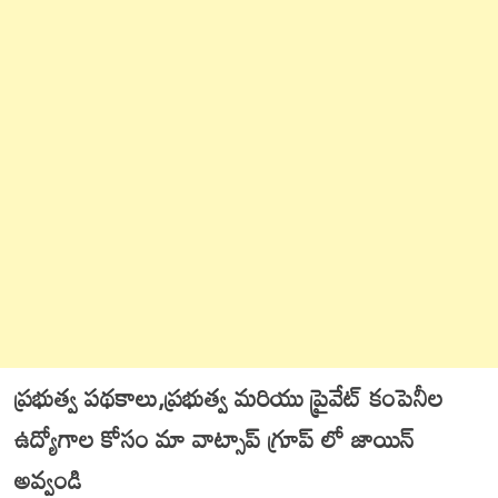
ప్రభుత్వ పథకాలు,ప్రభుత్వ మరియు ప్రైవేట్ కంపెనీల
ఉద్యోగాల కోసం మా వాట్సాప్ గ్రూప్ లో జాయిన్
అవ్వండి