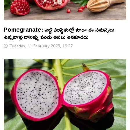
Pomegranate: ఎట్టి పరిస్థితుల్లో కూడా ఈ సమస్యలు
ఉన్నవాళ్లు దానిమ్మ పండు అసలు తినకూడదు
Tuesday, 11 February 2025, 19:27