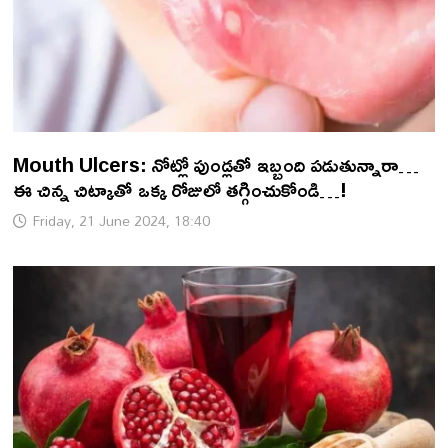
Mouth Ulcers: నోట్లో పుండ్లతో ఇబ్బంది పడుతున్నారా…
ఈ చిన్న చిట్కాతో ఒక్క రోజులో తగ్గించుకోండి…!
Friday, 21 June 2024, 18:40