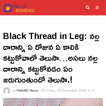
Skip
to
content
ME
Black Thread in Leg: నల్ల
దారాన్ని ఏ రోజున ఏ కాలికి
కట్టుకోవాలో తెలుసా…అసలు నల్ల
దారాన్ని కట్టుకోవడం ఏం
జరుగుంతుందో తెలుసా.!
by
HelloBD Newz
Friday, 20 December 2024, 4:19