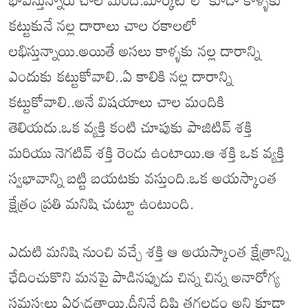
కట్టుకునే నల్ల దారాలు చాల రకాలలో
లభిస్తున్నాయి.అయితే అసలు కాళ్ళకు నల్ల దారాన్ని
ఎందుకు కట్టుకోవాలి..ఏ కాలికి నల్ల దారాన్ని
కట్టుకోవాలి..అనే విషయాలు చాల మందికి
తెలియదు.ఒక వ్యక్తి కంటి చూపుకు పాజిటివ్ శక్తి
మరియు నెగటివ్ శక్తి రెండు ఉంటాయి.ఆ శక్తి ఒక వ్యక్తి
స్వభావాన్ని బట్టి బయటకు వస్తుంది.ఒక అయస్కాంత
క్షేత్రం ప్రతి మనిషి చుట్టూ ఉంటుంది.
ఎదుటి మనిషి నుంచి వచ్చే శక్తి ఆ అయస్కాంత క్షేత్రాన్ని
ఛేదించుకొని మనపై పాడినప్పుడు చిన్న చిన్న అనారోగ్య
సమస్యలు ఏర్పడతాయి.దీనినే దిష్టి తగలడం అని కూడా