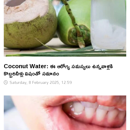
Coconut Water: ఈ ఆరోగ్య సమస్యలు ఉన్నవాళ్లకి
కొబ్బరినీళ్లు విషంతో సమానం
Saturday, 8 February 2025, 12:59