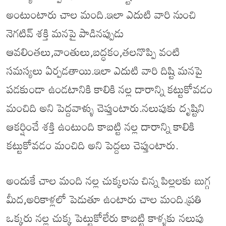
అంటుంటారు చాల మంది.ఇలా ఎదుటి వారి నుంచి
నెగటివ్ శక్తి మనపై పాడినప్పుడు
ఆవలింతలు,వాంతులు,బద్ధకం,తలనొప్పి వంటి
సమస్యలు ఏర్పడతాయి.ఇలా ఎదుటి వారి దిష్టి మనపై
పడకుండా ఉండటానికి కాలికి నల్ల దారాన్ని కట్టుకోవడం
మంచిది అని పెద్దవాళ్ళు చెప్తుంటారు.నలుపుకు దృష్టిని
ఆకర్షించే శక్తి ఉంటుంది కాబట్టి నల్ల దారాన్ని కాలికి
కట్టుకోవడం మంచిది అని పెద్దలు చెప్తుంటారు.
అందుకే చాల మంది నల్ల చుక్కలను చిన్న పిల్లలకు బుగ్గ
మీద,అరికాళ్లలో పెడుతూ ఉంటారు చాల మంది.ప్రతి
ఒక్కరు నల్ల చుక్క పెట్టుకోలేరు కాబట్టి కాళ్ళకు నలుపు