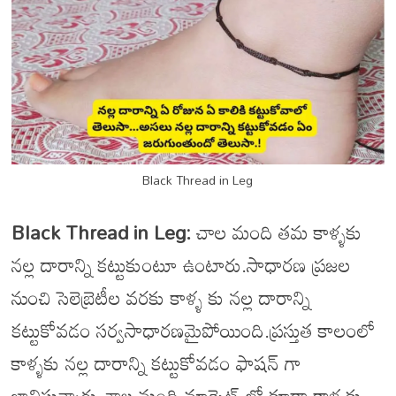
Black Thread in Leg
Black Thread in Leg:
చాల మంది తమ కాళ్ళకు
నల్ల దారాన్ని కట్టుకుంటూ ఉంటారు.సాధారణ ప్రజల
నుంచి సెలెబ్రెటీల వరకు కాళ్ళ కు నల్ల దారాన్ని
కట్టుకోవడం సర్వసాధారణమైపోయింది.ప్రస్తుత కాలంలో
కాళ్ళకు నల్ల దారాన్ని కట్టుకోవడం ఫాషన్ గా
భావిస్తున్నారు చాల మంది.మార్కెట్ లో కూడా కాళ్ళకు