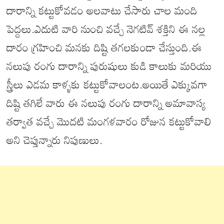
దారాన్ని కట్టుకోవడం అలవాటు చేసారు చాల మంది
పెద్దలు.ఎదుటి వారి నుంచి వచ్చే నెగటివ్ శక్తిని ఈ నల్ల
దారం గ్రహించి మనకు దిష్టి తగలకుండా చేస్తుంది.ఈ
నలుపు రంగు దారాన్ని పురుషులు కుడి కాలుకు మరియు
స్త్రీలు ఎడమ కాళ్ళకు కట్టుకోవాలంట.అయితే ఎక్కువగా
దిష్టి తగిలే వారు ఈ నలుపు రంగు దారాన్ని అమావాస్య
తర్వాత వచ్చే మొదటి మంగళవారం రోజున కట్టుకోవాలి
అని చెప్తున్నారు నిపుణులు.