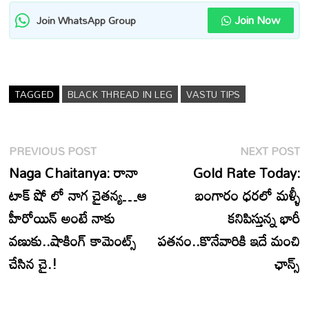
Join Now
Join WhatsApp Group
TAGGED
BLACK THREAD IN LEG
VASTU TIPS
Post
Previous
N
PREVIOUS POST
NEXT POST
navigation
post:
p
Naga Chaitanya: రానా
Gold Rate Today:
టాక్ షో లో నాగ చైతన్య…ఆ
బంగారం ధరలో మళ్ళీ
హీరోయిన్ అంటే నాకు
కనిపిస్తున్న భారీ
వణుకు..షాకింగ్ కామెంట్స్
పతనం..కొనేవారికి ఇదే మంచి
చేసిన చై.!
ఛాన్స్