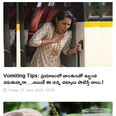
Vomiting Tips: ప్రయాణంలో వాంతులతో ఇబ్బంది
పడుతున్నారా….అయితే ఈ చిన్న చిట్కాలు పాటిస్తే చాలు.!
Friday, 21 June 2024, 18:59