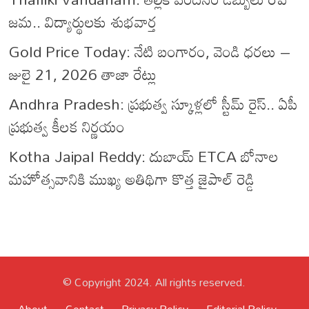
జమ.. విద్యార్థులకు శుభవార్త
Gold Price Today: నేటి బంగారం, వెండి ధరలు –
జులై 21, 2026 తాజా రేట్లు
Andhra Pradesh: ప్రభుత్వ స్కూళ్లలో స్టీమ్ రైస్.. ఏపీ
ప్రభుత్వ కీలక నిర్ణయం
Kotha Jaipal Reddy: దుబాయ్ ETCA బోనాల
మహోత్సవానికి ముఖ్య అతిథిగా కొత్త జైపాల్ రెడ్డి
© Copyright 2024. All rights reserved.
About
Contact
Privacy Policy
Editorial Policy