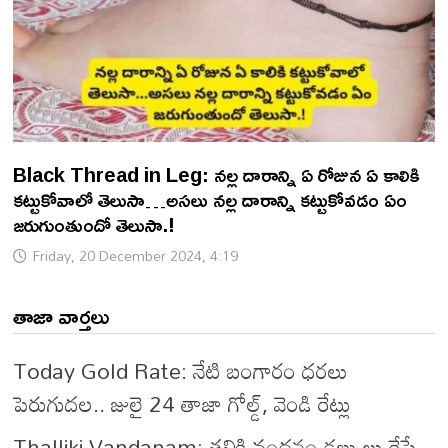
Black Thread in Leg: నల్ల దారాన్ని ఏ రోజున ఏ కాలికి
కట్టుకోవాలో తెలుసా…అసలు నల్ల దారాన్ని కట్టుకోవడం ఏం
జరుగుంతుందో తెలుసా.!
Friday, 20 December 2024, 4:19
తాజా వార్తలు
Today Gold Rate: నేటి బంగారం ధరలు
పెరుగుదల.. జులై 24 తాజా గోల్డ్, వెండి రేట్లు
Thalliki Vandanam: తల్లికి వందనం డబ్బులు రేపే