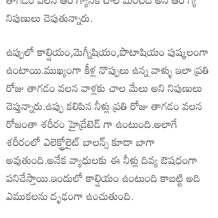
నిపుణులు చెపుతున్నారు.
ఉప్పులో కాల్షియం,మెగ్నీషియం,పొటాషియం పుష్కలంగా
ఉంటాయి.ముఖ్యంగా కీళ్ల నొప్పులు ఉన్న వాళ్ళు ఇలా ప్రతి
రోజు తాగడం వలన వాళ్లకు చాల మేలు అని నిపుణులు
చెప్తున్నారు.ఉప్పు కలిపిన నీళ్లు ప్రతి రోజు తాగడం వలన
రోజంతా శరీరం హైడ్రేటెడ్ గా ఉంటుంది.అలాగే
శరీరంలో ఎలెక్ట్రోలైట్ బాలన్స్ కూడా బాగా
అవుతుంది.అనేక వ్యాధులకు ఈ నీళ్లు దివ్య ఔషధంగా
పనిచేస్తాయి.ఇందులో కాల్షియం ఉంటుంది కాబట్టి అది
ఎముకలను దృఢంగా ఉంచుతుంది.