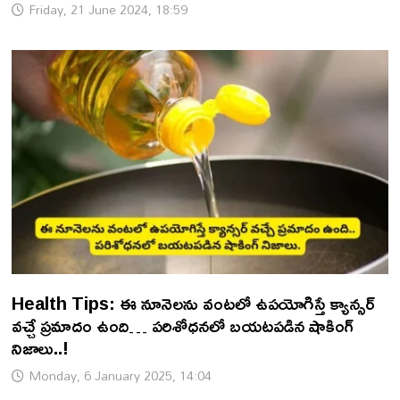
Friday, 21 June 2024, 18:59
Health Tips: ఈ నూనెలను వంటలో ఉపయోగిస్తే క్యాన్సర్
వచ్చే ప్రమాదం ఉంది… పరిశోధనలో బయటపడిన షాకింగ్
నిజాలు..!
Monday, 6 January 2025, 14:04