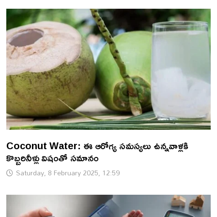
Coconut Water: ఈ ఆరోగ్య సమస్యలు ఉన్నవాళ్లకి
కొబ్బరినీళ్లు విషంతో సమానం
Saturday, 8 February 2025, 12:59