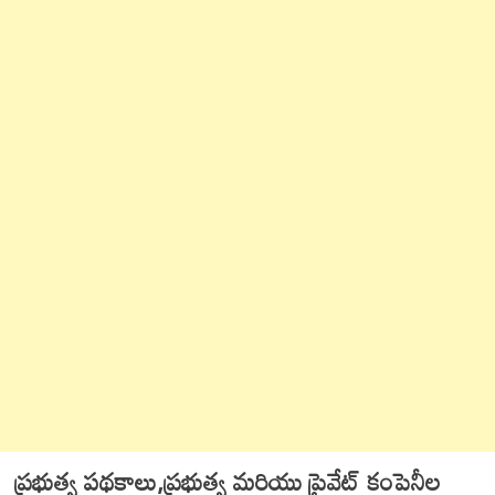
ప్రభుత్వ పథకాలు,ప్రభుత్వ మరియు ప్రైవేట్ కంపెనీల