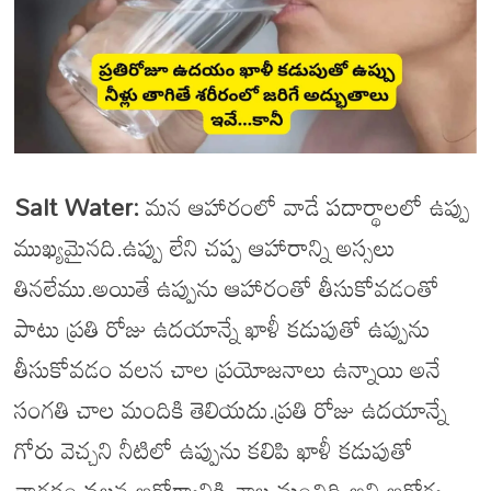
Salt Water:
మన ఆహారంలో వాడే పదార్థాలలో ఉప్పు
ముఖ్యమైనది.ఉప్పు లేని చప్ప ఆహారాన్ని అస్సలు
తినలేము.అయితే ఉప్పును ఆహారంతో తీసుకోవడంతో
పాటు ప్రతి రోజు ఉదయాన్నే ఖాళీ కడుపుతో ఉప్పును
తీసుకోవడం వలన చాల ప్రయోజనాలు ఉన్నాయి అనే
సంగతి చాల మందికి తెలియదు.ప్రతి రోజు ఉదయాన్నే
గోరు వెచ్చని నీటిలో ఉప్పును కలిపి ఖాళీ కడుపుతో
తాగడం వలన ఆరోగ్యానికి చాల మంచిది అని ఆరోగ్య