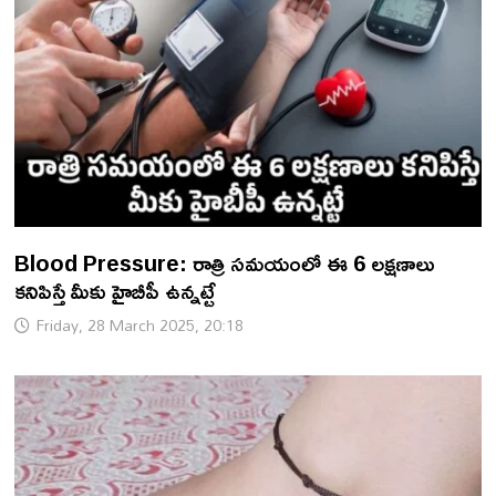
Blood Pressure: రాత్రి సమయంలో ఈ 6 లక్షణాలు
కనిపిస్తే మీకు హైబీపీ ఉన్నట్టే
Friday, 28 March 2025, 20:18