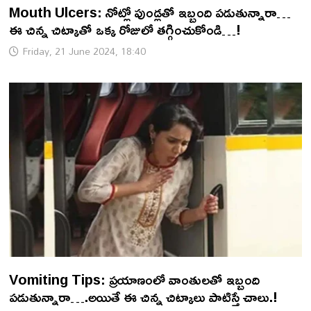
Mouth Ulcers: నోట్లో పుండ్లతో ఇబ్బంది పడుతున్నారా…
ఈ చిన్న చిట్కాతో ఒక్క రోజులో తగ్గించుకోండి…!
Friday, 21 June 2024, 18:40
Vomiting Tips: ప్రయాణంలో వాంతులతో ఇబ్బంది
పడుతున్నారా….అయితే ఈ చిన్న చిట్కాలు పాటిస్తే చాలు.!