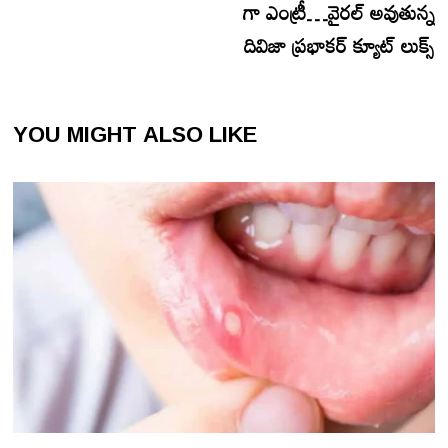
గా ఎంట్రీ…వైరల్ అవుతున్న
దివిజా ప్రభాకర్ క్యూట్ లుక్స్
YOU MIGHT ALSO LIKE