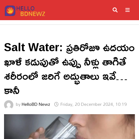
Skip
to
content
ME
Salt Water: ప్రతిరోజూ ఉదయం
ఖాళీ కడుపుతో ఉప్పు నీళ్లు తాగితే
శరీరంలో జరిగే అద్భుతాలు ఇవే…
కానీ
by
HelloBD Newz
Friday, 20 December 2024, 10:19