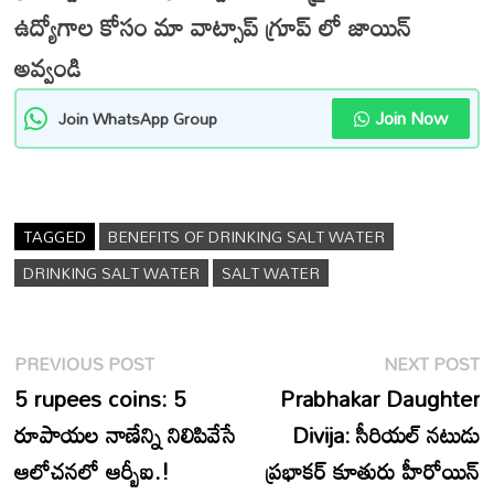
ఉద్యోగాల కోసం మా వాట్సాప్ గ్రూప్ లో జాయిన్
అవ్వండి
Join Now
Join WhatsApp Group
TAGGED
BENEFITS OF DRINKING SALT WATER
DRINKING SALT WATER
SALT WATER
Post
Previous
N
PREVIOUS POST
NEXT POST
navigation
post:
p
5 rupees coins: 5
Prabhakar Daughter
రూపాయల నాణేన్ని నిలిపివేసే
Divija: సీరియల్ నటుడు
ఆలోచనలో ఆర్బీఐ.!
ప్రభాకర్ కూతురు హీరోయిన్