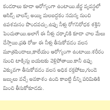
కండరాలు కూడా ఆరోగ్యంగా ఉంటాయి.జీర్ణ వ్యవస్థలో
ఆసిడ్స్ బాలన్స్ అయ్యి మలబద్దకం సమస్య నుంచి
ఉపశమనం పొందవచ్చు.ఉప్పు నీళ్లు రోగనిరోధక శక్తిని
పెంచుతాయి.అలాగే ఈ నీళ్లు చర్మానికి కూడా చాల మేలు
చేస్తాయి.ప్రతి రోజు ఈ నీళ్లు తీసుకోవడం వలన
మూత్రపిండాలు,కాలేయం ఆరోగ్యంగా ఉంటాయి.శరీరం
నుంచి టాక్సిన్లు బయటకు వెళ్లిపోతాయి.కానీ ఉప్పు
ఎక్కువగా తీసుకోవడం వలన అధిక రక్తపోటు,గుండె
జబ్బులు వచ్చే అవకాశం ఉంది కాబట్టి దీన్ని పరిమితికి
మించి తీసుకోకూడదు.