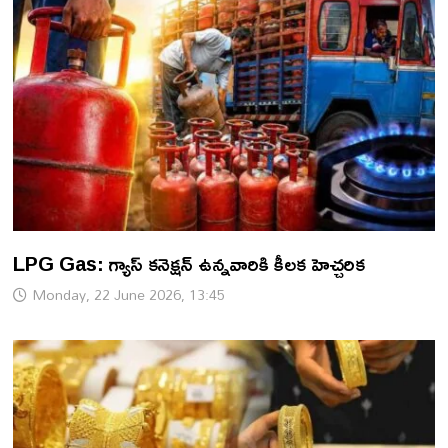
LPG Gas: గ్యాస్ కనెక్షన్ ఉన్నవారికి కీలక హెచ్చరిక
Monday, 22 June 2026, 13:45