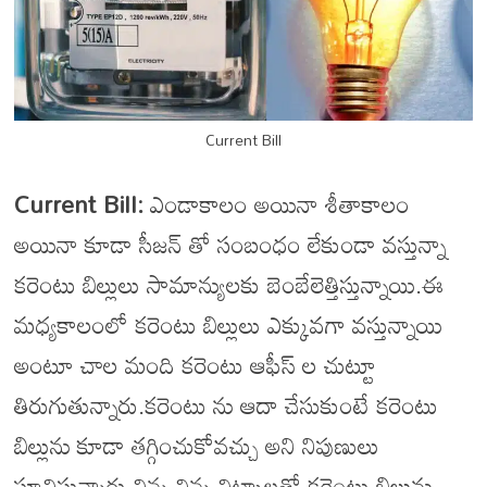
Current Bill
Current Bill:
ఎండాకాలం అయినా శీతాకాలం
అయినా కూడా సీజన్ తో సంబంధం లేకుండా వస్తున్నా
కరెంటు బిల్లులు సామాన్యులకు బెంబేలెత్తిస్తున్నాయి.ఈ
మధ్యకాలంలో కరెంటు బిల్లులు ఎక్కువగా వస్తున్నాయి
అంటూ చాల మంది కరెంటు ఆఫీస్ ల చుట్టూ
తిరుగుతున్నారు.కరెంటు ను ఆదా చేసుకుంటే కరెంటు
బిల్లును కూడా తగ్గించుకోవచ్చు అని నిపుణులు
సూచిస్తున్నారు.చిన్న చిన్న చిట్కాలతో కరెంటు బిల్లును