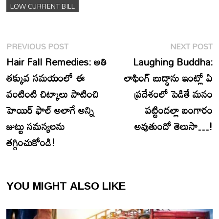
LOW CURRENT BILL
Post
Previous
N
PREVIOUS POST
NEXT POST
navigation
post:
p
Hair Fall Remedies: అతి
Laughing Buddha:
తక్కువ సమయంలో ఈ
లాఫింగ్ బుద్ధాను ఇంట్లో ఏ
వంటింటి చిట్కాలు పాటించి
ప్రదేశంలో పెడితే మనం
హెయిర్ ఫాల్ అలాగే అన్ని
పట్టిందల్లా బంగారం
జుట్టు సమస్యలను
అవుతుందో తెలుసా…!
తగ్గించుకోండి!
YOU MIGHT ALSO LIKE