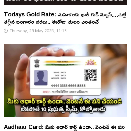
Todays Gold Rate: మహిళలకు భారీ గుడ్ న్యూస్…మళ్లీ
తగ్గిన బంగారం ధరలు.. ఈరోజు తులం ఎంతంటే
Thursday, 29 May 2025, 11:13
Aadhaar Card: మీకు ఆధార్ కార్డ్ ఉందా.. వెంటనే ఈ పని