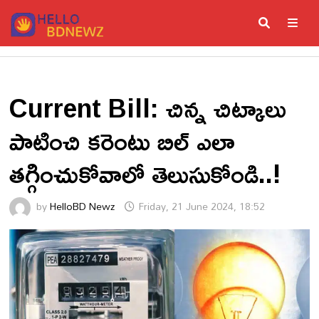
Skip
to
content
ME
Current Bill: చిన్న చిట్కాలు
పాటించి కరెంటు బిల్ ఎలా
తగ్గించుకోవాలో తెలుసుకోండి..!
by
HelloBD Newz
Friday, 21 June 2024, 18:52