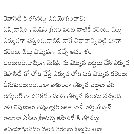
కెపాసిటీ కి తగినట్లు ఉపయోగించాలి:
ఏసీ,వాషింగ్ మెషిన్,గ్రీజర్ వంటి వాటికీ కరెంటు బిల్లు
ఎక్కువగా వస్తుంది.వాటిని వాడే విధానాన్ని బట్టి కూడా
కరెంటు బిల్లు ఎక్కువగా వచ్చే అవకాశం
ఉంటుంది.వాషింగ్ మెషిన్ ను ఎక్కువ బట్టలు వేసి ఎక్కువ
కెపాసిటీ తో లోడ్ చేస్తే ఎక్కువ లోడ్ పడి ఎక్కువ కరెంటు
తీసుకుంటుంది.అలా కాకుండా తక్కువ బట్టలు వేసి
రెగ్యులర్ గా ఉతకడం వలన తక్కువ కరెంటు వస్తుంది
అని నిపుణులు చెప్తున్నారు.ఇలా హెవీ అప్లియన్సెస్
అయినా ఏసీలు,హీటర్లు కెపాసిటీ కి తగినట్లు
ఉపయోగించడం వలన కరెంటు బిల్లును ఆదా