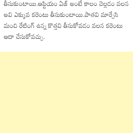
తీసుకుంటాయి.ఆప్టియం ఏజ్ అంటే కాలం చెల్లడం వలన
అవి ఎక్కువ కరెంటు తీసుకుంటాయి.పాతవి మార్చేసి
మంచి రేటింగ్ ఉన్న కొత్తవి తీసుకోవడం వలన కరెంటు
ఆదా చేసుకోవచ్చు.