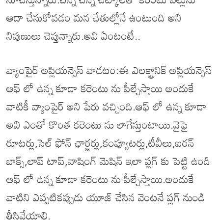
ఆదా చేసుకోవడం మన చేతుల్లోనే ఉంటుంది అని
నిపుణులు చెప్తున్నారు.అవి ఏంటంటే..
వ్యాంపైర్ అప్లియన్సెస్ వాడటం:ఈ ఎలక్ట్రానిక్ అప్లియన్సెస్
ఆఫ్ లో ఉన్న కూడా కరెంటు ను పీల్చేస్తాయి అందుకే
వాటికీ వ్యాంపైర్ అని పేరు వచ్చింది.ఆఫ్ లో ఉన్న కూడా
అవి ఎంతో కొంత కరెంటు ను లాగేస్తుంటాయి.వైఫై
రూటర్లు,సెల్ ఫోన్ ఛార్జర్లు,కంప్యూటర్లు,టీవీలు,ఐరన్
బాక్స్,లాప్ టాప్,వాషింగ్ మెషిన్ ఇలా ప్లగ్ కు పెట్టి ఉండి
ఆఫ్ లో ఉన్న కూడా కరెంటు ను పీల్చేస్తాయి.అందుకే
వాటిని ఎప్పటికప్పుడు యూజ్ చేసిన వెంటనే ప్లగ్ నుండి
తీసివేయాలి.