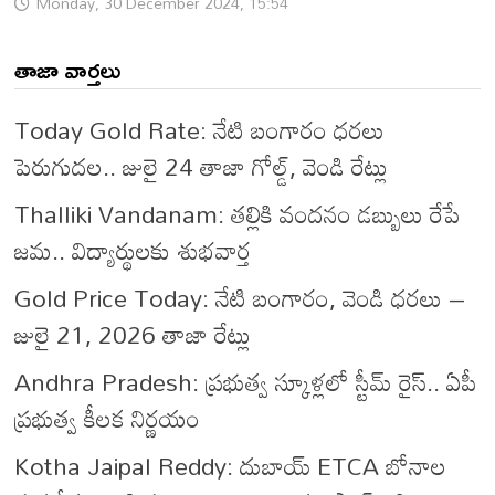
Monday, 30 December 2024, 15:54
తాజా వార్తలు
Today Gold Rate: నేటి బంగారం ధరలు
పెరుగుదల.. జులై 24 తాజా గోల్డ్, వెండి రేట్లు
Thalliki Vandanam: తల్లికి వందనం డబ్బులు రేపే
జమ.. విద్యార్థులకు శుభవార్త
Gold Price Today: నేటి బంగారం, వెండి ధరలు –
జులై 21, 2026 తాజా రేట్లు
Andhra Pradesh: ప్రభుత్వ స్కూళ్లలో స్టీమ్ రైస్.. ఏపీ
ప్రభుత్వ కీలక నిర్ణయం
Kotha Jaipal Reddy: దుబాయ్ ETCA బోనాల