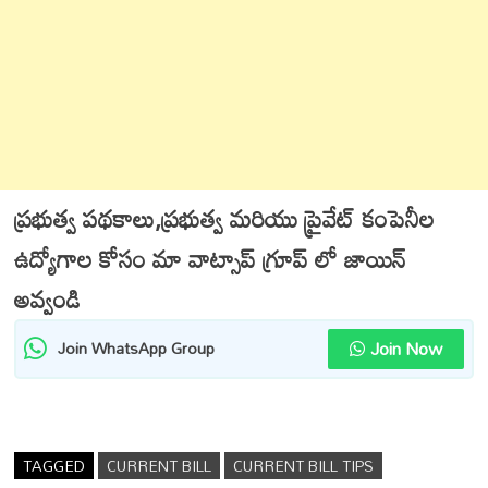
ప్రభుత్వ పథకాలు,ప్రభుత్వ మరియు ప్రైవేట్ కంపెనీల
ఉద్యోగాల కోసం మా వాట్సాప్ గ్రూప్ లో జాయిన్
అవ్వండి
Join Now
Join WhatsApp Group
TAGGED
CURRENT BILL
CURRENT BILL TIPS