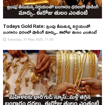
Todays Gold Rate: ట్రంపు తీసుకున్న నిర్ణయంతో
బంగారం ధరలలో షాకింగ్ మార్పు.. ఈరోజు తులం ఎంతంటే
Saturday, 31 May 2025, 11:00