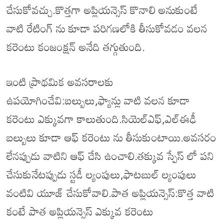
చేసుకోవచ్చు.కొత్తగా అప్లియన్సెస్ కొనాలి అనుకుంటే
వాటి రేటింగ్ ను కూడా పరిగణలోకి తీసుకోవడం వలన
కరెంటు కంజంక్షన్ అనేది తగ్గుతుంది.
ఇంటి ప్రాథమిక అవసరాలకు
ఉపయోగించేవి:బల్బులు,ఫ్యాన్లు వాటి వలన కూడా
కరెంటు ఎక్కువగా కాలుతుంది.సియెల్ఎఫ్,ఎల్ఈఢీ
బల్బులు కూడా ఆఫ్ కరెంటు ను తీసుకుంటాయి.అవసరం
లేనప్పుడు వాటిని ఆఫ్ చేసి ఉంచాలి.తక్కువ స్పేస్ లో పని
చేసుకునేటప్పుడు స్టడీ ల్యంపులు,ఫాటబుల్ ల్యంపులు
వంటివి యూజ్ చేసుకోవాలి.పాత అప్లియన్సెస్:కొత్త వాటి
కంటే పాత అప్లియన్సెస్ ఎక్కువ కరెంటు