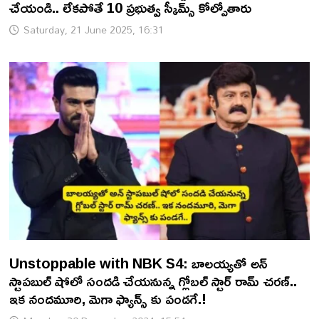
చేయండి.. లేకపోతే 10 ప్రభుత్వ స్కీమ్స్ కోల్పోతారు
Saturday, 21 June 2025, 16:31
Unstoppable with NBK S4: బాలయ్యతో అన్
స్టాపబుల్ షోలో సందడి చేయనున్న గ్లోబల్ స్టార్ రామ్ చరణ్..
ఇక నందమూరి, మెగా ఫ్యాన్స్ కు పండగే.!