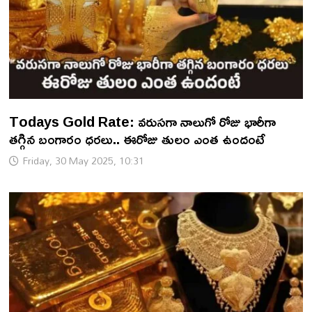
Todays Gold Rate: వరుసగా నాలుగో రోజు భారీగా
తగ్గిన బంగారం ధరలు.. ఈరోజు తులం ఎంత ఉందంటే
Friday, 30 May 2025, 10:31