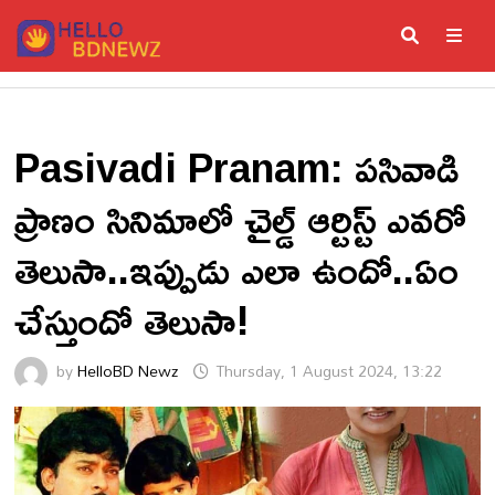
Skip
to
content
ME
Pasivadi Pranam: పసివాడి
ప్రాణం సినిమాలో చైల్డ్ ఆర్టిస్ట్ ఎవరో
తెలుసా..ఇప్పుడు ఎలా ఉందో..ఏం
చేస్తుందో తెలుసా!
by
HelloBD Newz
Thursday, 1 August 2024, 13:22