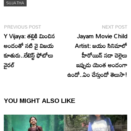
SUJATHA
Post
Previous
N
PREVIOUS POST
NEXT POST
navigation
post:
p
Y Vijaya: తల్లికి మించిన
Jayam Movie Child
అందంతో నటి వై విజయ
Artist: జయం సినిమాలో
కూతురు..లేటెస్ట్ ఫోటోలు
హీరోయిన్ సదా చెల్లెలు
వైరల్
ఇప్పుడు యెంత అందంగా
ఉందో..ఏం చేస్తుందో తెలుసా!
YOU MIGHT ALSO LIKE