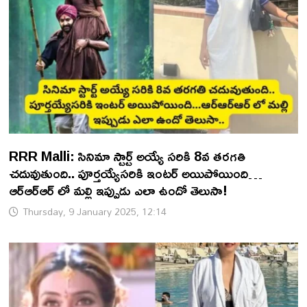
RRR Malli: సినిమా స్టార్ట్ అయ్యే సరికి 8వ తరగతి
చదువుతుంది.. పూర్తయ్యేసరికి ఇంటర్ అయిపోయింది…
ఆర్ఆర్ఆర్ లో మల్లి ఇప్పుడు ఎలా ఉందో తెలుసా!
Thursday, 9 January 2025, 12:14