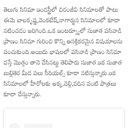
తెలుగు సినిమా ఇండస్ట్రీలో చిరంజీవి సినిమాలతో పాటు
ఈమె బాలకృష్ణ,వెంకటేష్,నాగార్జున సినిమాలలో కూడా
నటించడం జరిగింది.ఒక ఇంటర్వ్యూలో సుజాత పసివాడి
ప్రాణం సినిమా గురించి కొన్ని ఆసక్తికరమైన విషయాలను
పంచుకుంది.అయిదు భాషలలో పసివాడి ప్రాణం సినిమా
వస్తే మొత్తం తానె చేసినట్టు తెలిపారు సుజాత.ఇక సుజాత
బుల్లితెర మీద పలు సీరియల్స్ కూడా నటిస్తున్నారు.ఇక
సినిమాలలో హీరోలకు అక్క,చెల్లి,వదిన వంటి పాత్రలు
కూడా చేస్తున్నారు.