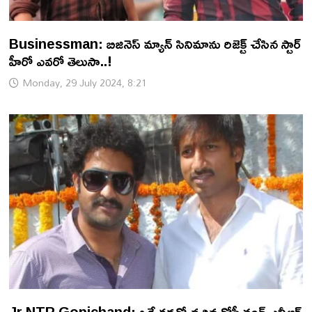
Businessman: బిజినెస్ మ్యాన్ సినిమాను రిజెక్ట్ చేసిన స్టార్
హీరో ఎవరో తెలుసా..!
Monday, 29 July 2024, 8:21
Jr NTR Gopichand: ఒకే కథతో వచ్చిన గోపీచంద్,ఎన్టీఆర్