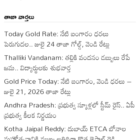
తాజా వార్తలు
Today Gold Rate: నేటి బంగారం ధరలు
పెరుగుదల.. జులై 24 తాజా గోల్డ్, వెండి రేట్లు
Thalliki Vandanam: తల్లికి వందనం డబ్బులు రేపే
జమ.. విద్యార్థులకు శుభవార్త
Gold Price Today: నేటి బంగారం, వెండి ధరలు –
జులై 21, 2026 తాజా రేట్లు
Andhra Pradesh: ప్రభుత్వ స్కూళ్లలో స్టీమ్ రైస్.. ఏపీ
ప్రభుత్వ కీలక నిర్ణయం
Kotha Jaipal Reddy: దుబాయ్ ETCA బోనాల
మహోత్సవానికి ముఖ్య అతిథిగా కొత్త జైపాల్ రెడ్డి