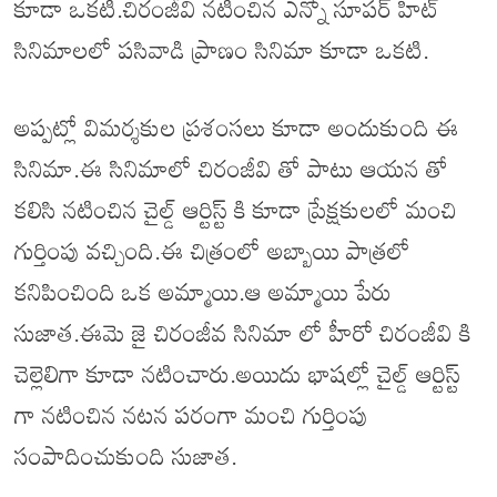
కూడా ఒకటి.చిరంజీవి నటించిన ఎన్నో సూపర్ హిట్
సినిమాలలో పసివాడి ప్రాణం సినిమా కూడా ఒకటి.
అప్పట్లో విమర్శకుల ప్రశంసలు కూడా అందుకుంది ఈ
సినిమా.ఈ సినిమాలో చిరంజీవి తో పాటు ఆయన తో
కలిసి నటించిన చైల్డ్ ఆర్టిస్ట్ కి కూడా ప్రేక్షకులలో మంచి
గుర్తింపు వచ్చింది.ఈ చిత్రంలో అబ్బాయి పాత్రలో
కనిపించింది ఒక అమ్మాయి.ఆ అమ్మాయి పేరు
సుజాత.ఈమె జై చిరంజీవ సినిమా లో హీరో చిరంజీవి కి
చెల్లెలిగా కూడా నటించారు.అయిదు భాషల్లో చైల్డ్ ఆర్టిస్ట్
గా నటించిన నటన పరంగా మంచి గుర్తింపు
సంపాదించుకుంది సుజాత.