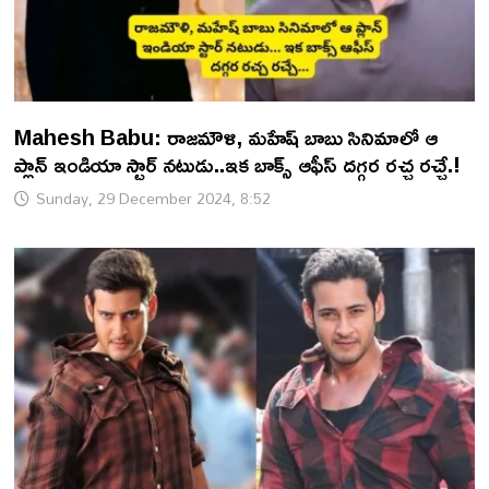
Mahesh Babu: రాజమౌళి, మహేష్ బాబు సినిమాలో ఆ
ప్లాన్ ఇండియా స్టార్ నటుడు..ఇక బాక్స్ ఆఫీస్ దగ్గర రచ్చ రచ్చే.!
Sunday, 29 December 2024, 8:52