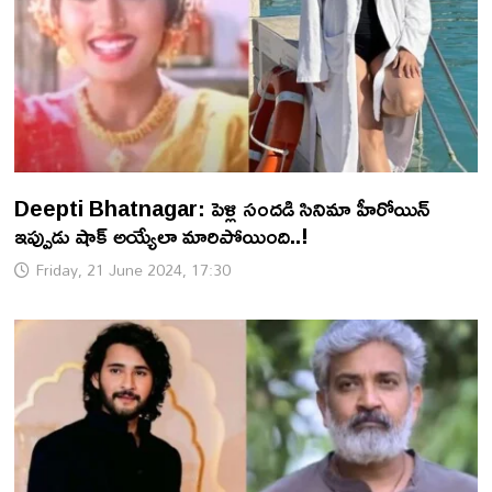
Deepti Bhatnagar: పెళ్లి సందడి సినిమా హీరోయిన్
ఇప్పుడు షాక్ అయ్యేలా మారిపోయింది..!
Friday, 21 June 2024, 17:30