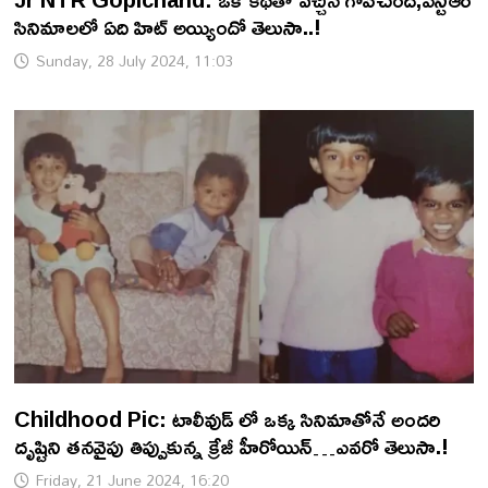
సినిమాలలో ఏది హిట్ అయ్యిందో తెలుసా..!
Sunday, 28 July 2024, 11:03
Childhood Pic: టాలీవుడ్ లో ఒక్క సినిమాతోనే అందరి
దృష్టిని తనవైపు తిప్పుకున్న క్రేజీ హీరోయిన్…ఎవరో తెలుసా.!
Friday, 21 June 2024, 16:20