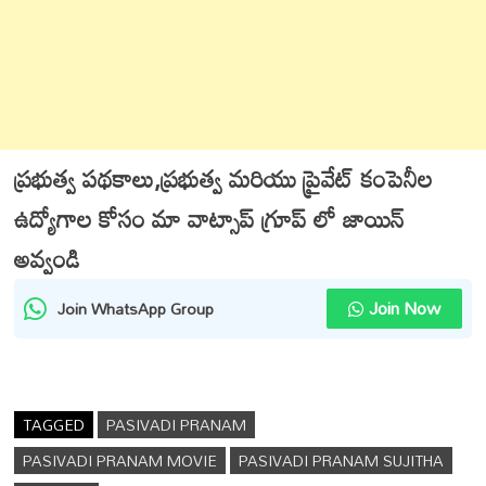
ప్రభుత్వ పథకాలు,ప్రభుత్వ మరియు ప్రైవేట్ కంపెనీల
ఉద్యోగాల కోసం మా వాట్సాప్ గ్రూప్ లో జాయిన్
అవ్వండి
Join Now
Join WhatsApp Group
TAGGED
PASIVADI PRANAM
PASIVADI PRANAM MOVIE
PASIVADI PRANAM SUJITHA