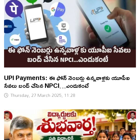
UPI Payments: ఈ ఫోన్ నెంబర్లు ఉన్నవాళ్లకు యూపీఐ
సేవలు బంద్ చేసిన NPCI…ఎందుకంటే
Thursday, 27 March 2025, 11:28