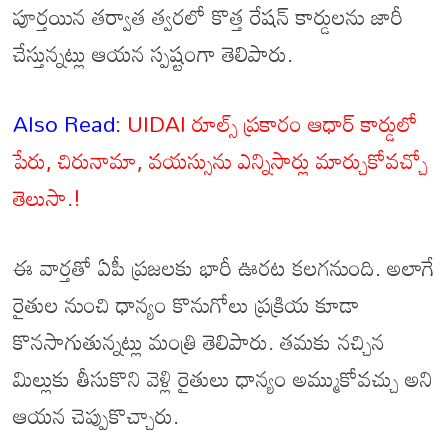
పూర్తయిన తర్వాత త్వరలో కొత్త రేషన్ కార్డులను జారీ
చేస్తున్నట్లు ఆయన స్పష్టంగా తెలిపారు.
Also Read:
UIDAI రూల్స్ ప్రకారం ఆధార్ కార్డులో
పేరు, చిరునామా, వయస్సును ఎన్నిసార్లు మార్చుకోవచ్చో
తెలుసా.!
ఈ వార్తతో ఏపీ ప్రజలకు భారీ ఊరట కలగనుంది. అలాగే
రైతుల నుంచి ధాన్యం కొనుగోలు ప్రక్రియ కూడా
కొనసాగుతున్నట్లు మంత్రి తెలిపారు. తమకు నచ్చిన
మిల్లుకు తీసుకొని వెళ్లి రైతులు ధాన్యం అమ్ముకోవచ్చు అని
ఆయన చెప్పుకొచ్చారు.