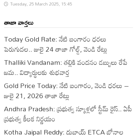
Tuesday, 25 March 2025, 15:45
తాజా వార్తలు
Today Gold Rate: నేటి బంగారం ధరలు
పెరుగుదల.. జులై 24 తాజా గోల్డ్, వెండి రేట్లు
Thalliki Vandanam: తల్లికి వందనం డబ్బులు రేపే
జమ.. విద్యార్థులకు శుభవార్త
Gold Price Today: నేటి బంగారం, వెండి ధరలు –
జులై 21, 2026 తాజా రేట్లు
Andhra Pradesh: ప్రభుత్వ స్కూళ్లలో స్టీమ్ రైస్.. ఏపీ
ప్రభుత్వ కీలక నిర్ణయం
Kotha Jaipal Reddy: దుబాయ్ ETCA బోనాల