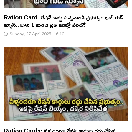
Ration Card: రేషన్ కార్డు ఉన్నవారికి ప్రభుత్వం భారీ గుడ్
న్యూస్.. జూన్ 1 నుంచి ప్రతి ఇంట్లో పండగే
Sunday, 27 April 2025, 16:10
Ration Cards: వీళ్ళందరూ రేషన్ కార్డులు రద్దు చేసిన