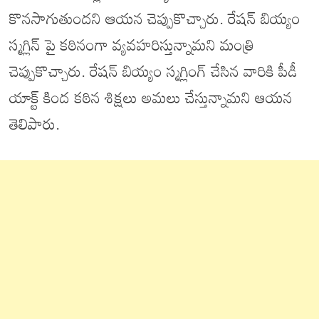
కొనసాగుతుందని ఆయన చెప్పుకొచ్చారు. రేషన్ బియ్యం
స్మగ్లిన్ పై కఠినంగా వ్యవహరిస్తున్నామని మంత్రి
చెప్పుకొచ్చారు. రేషన్ బియ్యం స్మగ్లింగ్ చేసిన వారికి పీడీ
యాక్ట్ కింద కఠిన శిక్షలు అమలు చేస్తున్నామని ఆయన
తెలిపారు.