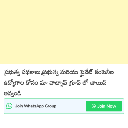
ప్రభుత్వ పథకాలు,ప్రభుత్వ మరియు ప్రైవేట్ కంపెనీల
ఉద్యోగాల కోసం మా వాట్సాప్ గ్రూప్ లో జాయిన్
అవ్వండి
Join Now
Join WhatsApp Group