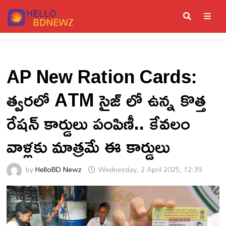
Skip
to
content
ME
AP New Ration Cards:
త్వరలో ATM సైజ్ లో ఉన్న కొత్త
రేషన్ కార్డులు పంపిణీ.. కేవలం
వాళ్లకు మాత్రమే ఈ కార్డులు
by
HelloBD Newz
Wednesday, 2 April 2025, 12:39