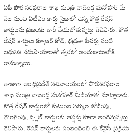
ఏపీ పౌర సరఫరాల శాఖ మంత్రి నాదెండ్ల మనోహర్ మే
నెల నుంచి ఏటీఎం కార్డు సైజులో ఉన్న కొత్త రేషన్
కార్డులను ప్రజలకు జారీ చేయబోతున్నట్లు తెలిపారు. కొత
రేషన్ కార్డులు క్యూఆర్ కోడ్, భద్రతా ఫీచర్లు వంటి
ఆధునిక సదుపాయాలతో త్వరలో అందుబాటులోకి
రానున్నాయి.
తాజాగా ఆంధ్రప్రదేశ్ సచివాలయంలో పౌరసరఫరాల
శాఖ మంత్రి నాదెండ్ల మనోహర్ మీడియాతో మాట్లాడారు.
కొత్త రేషన్ కార్డులలో కుటుంబ సభ్యుల జోడింపు,
తొలగింపు, స్ప్లిట్ కార్డులకు ఆప్షన్లు కూడా అందిస్తున్నట్లు
తెలిపారు. రేషన్ కార్డులకు సంబంధించి ఈ కేవైసీ ప్రక్రియ