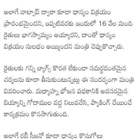
అలాగే వాట్సాప్ ద్వారా కూడా ధాన్యం విక్రయం
ప్రారంభమైందని, ఇప్పటివరకు ఇందులో 16 వేల మంది
రైతులు భాగస్వామ్యం అయ్యారని, దాంతో ధాన్యం
విక్రయం సులభం అయ్యిందని మంత్రి చెప్పుకొచ్చారు.
రైతులకు గన్ని బ్యాగ్స్ కొరత లేకుండా సమర్థవంతమైన
చర్యలను కూడా తీసుకుంటున్నట్లు ఈ సందర్భంగా మంత్రి
వివరించారు. మధ్యాహ్న భోజన పథకానికి అవసరమైన
బియ్యాన్ని గోదాముల వద్ద నిలువచేసి, ప్యాకింగ్ చేయించే
కార్యక్రమం కొనసాగుతుంది.
అలాగే రబీ సీజన్లో కూడా ధాన్యం కొనుగోలు