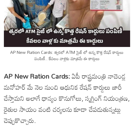
AP New Ration Cards: త్వరలో ATM సైజ్ లో ఉన్న కొత్త రేషన్ కార్డులు
పంపిణీ.. కేవలం వాళ్లకు మాత్రమే ఈ కార్డులు
AP New Ration Cards:
ఏపీ రాష్ట్రమంత్రి నాదెండ్ల
మనోహర్ మే నెల నుంచి ఆధునిక రేషన్ కార్డులు జారీ
చేస్తామని అలాగే ధాన్యం కొనుగోలు, స్మగ్లింగ్ నియంత్రణ,
రైతుల సాయం వంటి చర్యలను కూడా చేపడుతున్నట్లు
చెప్పుకొచ్చారు.