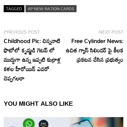
TAGGED
AP NEW RATION CARDS
Post
Previous
N
PREVIOUS POST
NEXT POST
navigation
post:
p
Childhood Pic: చిన్ననాటి
Free Cylinder News:
ఫొటోలో కృష్ణుడి గెటప్ లో
ఉచిత గ్యాస్ సిలిండర్ పై కీలక
ముద్దుగా ఉన్న ఇప్పటి కుర్రాళ్ల
ప్రకటన చేసిన ప్రభుత్వం
కళల హీరోయిన్ ఎవరో
చెప్పగలరా
YOU MIGHT ALSO LIKE