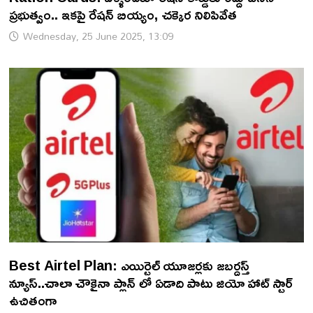
ప్రభుత్వం.. ఇకపై రేషన్ బియ్యం, చక్కెర నిలిపివేత
Wednesday, 25 June 2025, 13:09
Best Airtel Plan: ఎయిర్టెల్ యూజర్లకు జబర్దస్త్
న్యూస్..చాలా చౌకైనా ప్లాన్ లో ఏడాది పాటు జియో హాట్ స్టార్
ఉచితంగా