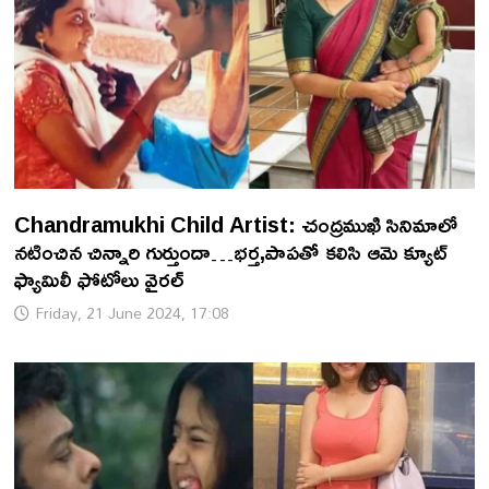
Chandramukhi Child Artist: చంద్రముఖి సినిమాలో
నటించిన చిన్నారి గుర్తుందా…భర్త,పాపతో కలిసి ఆమె క్యూట్
ఫ్యామిలీ ఫోటోలు వైరల్
Friday, 21 June 2024, 17:08