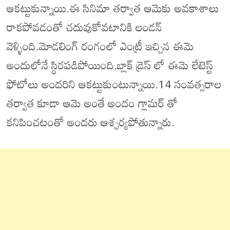
ఆకట్టుకున్నాయి.ఈ సినిమా తర్వాత ఆమెకు అవకాశాలు
రాకపోవడంతో చదువుకోవటానికి లండన్
వెళ్ళింది.మోడలింగ్ రంగంలో ఎంట్రీ ఇచ్చిన ఈమె
అందులోనే స్థిరపడిపోయింది.బ్లాక్ డ్రెస్ లో ఈమె లేటెస్ట్
ఫోటోలు అందరిని ఆకట్టుకుంటున్నాయి.14 సంవత్సరాల
తర్వాత కూడా ఆమె అంతే అందం గ్లామర్ తో
కనిపించటంతో అందరు ఆశ్చర్యపోతున్నారు.