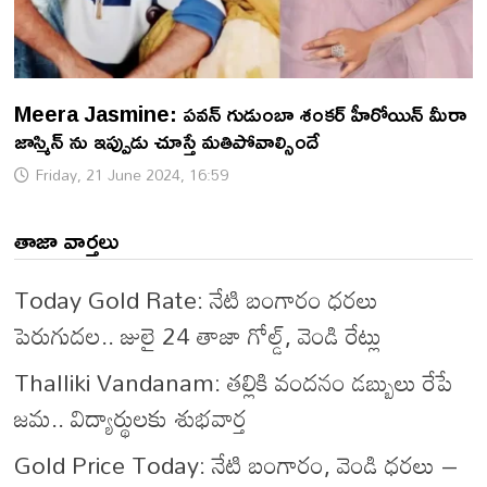
Meera Jasmine: పవన్ గుడుంబా శంకర్ హీరోయిన్ మీరా
జాస్మిన్ ను ఇప్పుడు చూస్తే మతిపోవాల్సిందే
Friday, 21 June 2024, 16:59
తాజా వార్తలు
Today Gold Rate: నేటి బంగారం ధరలు
పెరుగుదల.. జులై 24 తాజా గోల్డ్, వెండి రేట్లు
Thalliki Vandanam: తల్లికి వందనం డబ్బులు రేపే
జమ.. విద్యార్థులకు శుభవార్త
Gold Price Today: నేటి బంగారం, వెండి ధరలు –