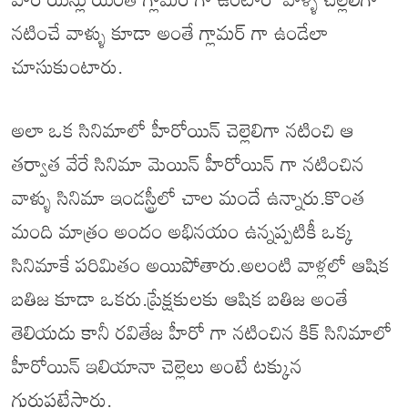
నటించే వాళ్ళు కూడా అంతే గ్లామర్ గా ఉండేలా
చూసుకుంటారు.
అలా ఒక సినిమాలో హీరోయిన్ చెల్లెలిగా నటించి ఆ
తర్వాత వేరే సినిమా మెయిన్ హీరోయిన్ గా నటించిన
వాళ్ళు సినిమా ఇండస్ట్రీలో చాల మందే ఉన్నారు.కొంత
మంది మాత్రం అందం అభినయం ఉన్నప్పటికీ ఒక్క
సినిమాకే పరిమితం అయిపోతారు.అలంటి వాళ్లలో ఆషిక
బతిజ కూడా ఒకరు.ప్రేక్షకులకు ఆషిక బతిజ అంతే
తెలియదు కానీ రవితేజ హీరో గా నటించిన కిక్ సినిమాలో
హీరోయిన్ ఇలియానా చెల్లెలు అంటే టక్కున
గుర్తుపట్టేస్తారు.