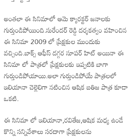
అంతలా ఈ సినిమాలో ఆమె క్యారక్టర్ జనాలకు
గుర్తుండిపోయింది.సురేందర్ రెడ్డి దర్శకత్వం వహించిన
ఈ సినిమా 2009 లో ప్రేక్షకుల ముందుకు
వచ్చింది.బాక్స్ ఆఫీస్ దగ్గర సూపర్ హిట్ అయినా ఈ
సినిమా లో పాత్రలో ప్రేక్షకులకు ఇప్పటికి బాగా
గుర్తుండిపోయాయి.అలా గుర్తుండిపోయే పాత్రలలో
ఇలియానా చెల్లెలిగా నటించిన ఆషిక బతిజ పాత్ర కూడా
ఒకటి.
ఈ సినిమా లో ఇలియానా,రవితేజ,ఆషిక మధ్య ఉండే
కొన్ని సన్నివేశాలు సరదాగా ప్రేక్షకులను